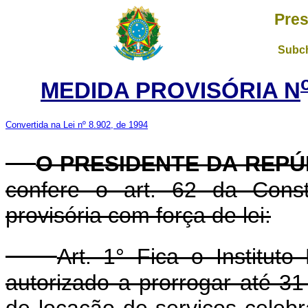
Pres
Subch
MEDIDA PROVISÓRIA N
Convertida na Lei nº 8.902, de 1994
O PRESIDENTE DA REPÚ
confere o art. 62 da Const
provisória com força de lei:
Art. 1° Fica o Institut
autorizado a prorrogar até 3
de locação de serviços celebr