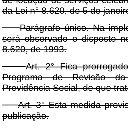
da Lei n° 8.620, de 5 de janei
Parágrafo único. Na impl
será observado o disposto n
8.620, de 1993.
Art. 2° Fica prorroga
Programa de Revisão da
Previdência Social, de que trat
Art. 3° Esta medida provi
publicação.