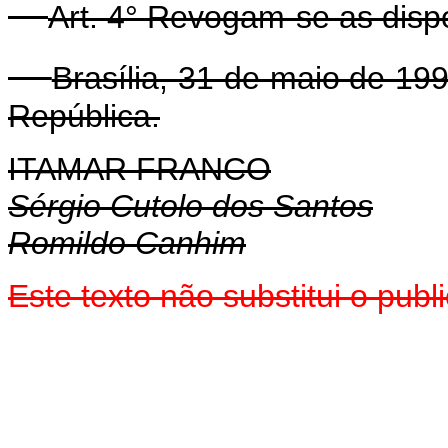
Art. 4° Revogam-se as disp
Brasília, 31 de maio de 19
República.
ITAMAR FRANCO
Sérgio Cutolo dos Santos
Romildo Canhim
Este texto não substitui o pub