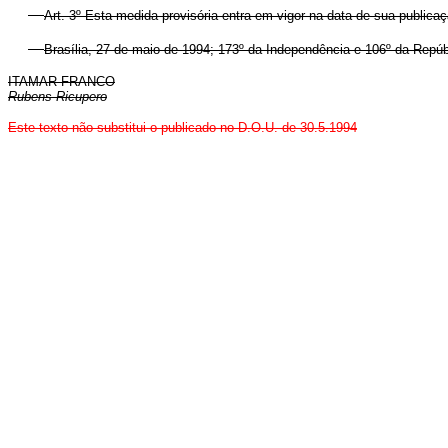
Art. 3º Esta medida provisória entra em vigor na data de sua publicaç
Brasília, 27 de maio de 1994; 173º da Independência e 106º da Repúb
ITAMAR FRANCO
Rubens Ricupero
Este texto não substitui o publicado no D.O.U. de 30.5.1994