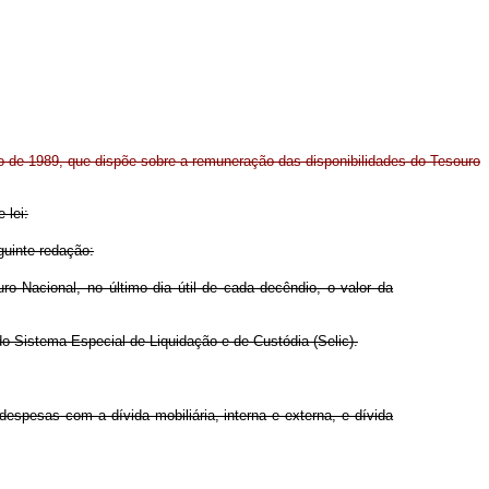
bro de 1989, que dispõe sobre a remuneração das disponibilidades do Tesouro
 lei:
guinte redação:
uro Nacional, no último dia útil de cada decêndio, o valor da
 do Sistema Especial de Liquidação e de Custódia (Selic).
espesas com a dívida mobiliária, interna e externa, e dívida