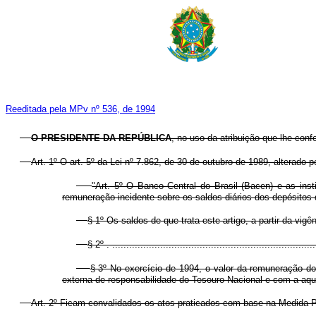
Reeditada pela MPv nº 536, de 1994
O PRESIDENTE DA REPÚBLICA
, no uso da atribuição que lhe conf
Art. 1º O art. 5º da Lei nº 7.862, de 30 de outubro de 1989, alterado 
"Art. 5º O Banco Central do Brasil (Bacen) e as insti
remuneração incidente sobre os saldos diários dos depósitos 
§ 1º Os saldos de que trata este artigo, a partir da vi
§ 2º . ........................................................................
§ 3º No exercício de 1994, o valor da remuneração do
externa de responsabilidade do Tesouro Nacional e com a aquis
Art. 2º Ficam convalidados os atos praticados com base na Medida Pr