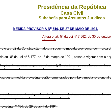
Presidência da República
Casa Civil
Subchefia para Assuntos Jurídicos
o
MEDIDA PROVISÓRIA N
510, DE 27 DE MAIO DE 1994.
Altera o art. 5º da Lei nº 7.862, de 30 de outu
Nacional.
ere o art. 62 da Constituição, adota a seguinte medida provisória, com força de
pelo art. 8º da Lei nº 8.177, de 1º de março de 1991, passa a vigorar com a se
tuições financeiras a que se refere o § 2º deste artigo recolherão ao Teso
da União existentes no decêndio imediatamente anterior.
gência desta medida provisória, serão remunerados pela taxa média referencial
........................................................
s saldos diários dos depósitos da União será destinado exclusivamente às d
ição de garantias da dívida mobiliária externa."
ovisória nº 484, de 29 de abril de 1994.