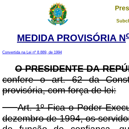
Pres
Subch
MEDIDA PROVISÓRIA N
Convertida na Lei nº 8.889, de 1994
O PRESIDENTE DA REPÚ
confere o art. 62 da Const
provisória, com força de lei:
Art. 1º Fica o Poder Exec
dezembro de 1994, os servidor
de função de confiança, q