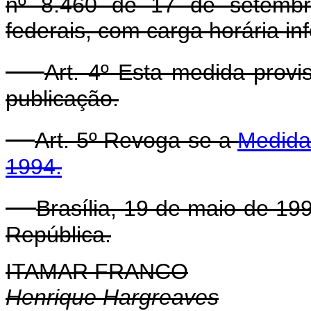
nº 8.460 de 17 de setembro
federais, com carga horária in
Art. 4º Esta medida provi
publicação.
Art. 5º Revoga-se a
Medida 
1994.
Brasília, 19 de maio de 19
República.
ITAMAR FRANCO
Henrique Hargreaves