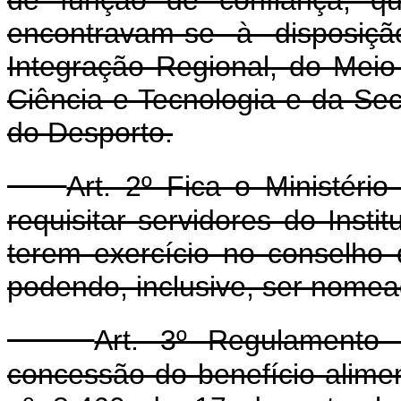
encontravam-se à disposiçã
Integração Regional, do Mei
Ciência e Tecnologia e da Sec
do Desporto.
Art. 2º Fica o Ministéri
requisitar servidores do Insti
terem exercício no conselho 
podendo, inclusive, ser nome
Art. 3º Regulamento 
concessão do benefício-alimen