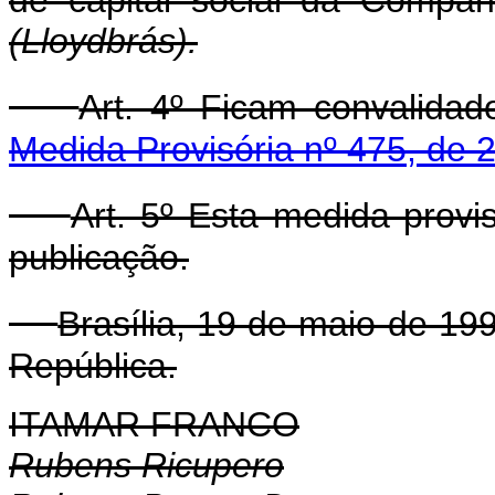
(Lloydbrás).
Art. 4º Ficam convalida
Medida Provisória nº 475, de 2
Art. 5º Esta medida provi
publicação.
Brasília, 19 de maio de 19
República.
ITAMAR FRANCO
Rubens Ricupero