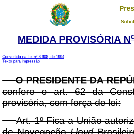
Pres
Subch
MEDIDA PROVISÓRIA N
Convertida na Lei nº 8.908, de 1994
Texto para impressão
O PRESIDENTE DA REPÚ
confere o art. 62 da Const
provisória, com força de lei:
Art. 1º Fica a União autor
de Navegação
Lloyd
Brasileir