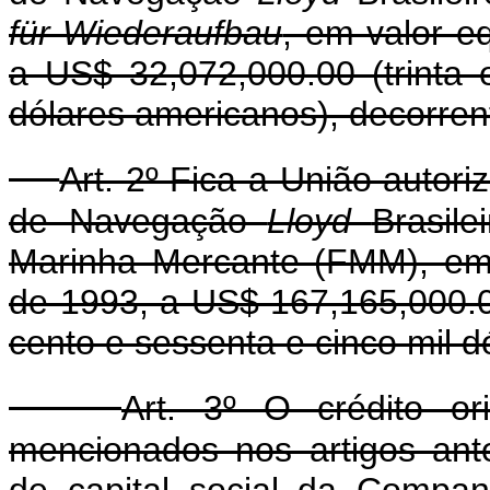
für Wiederaufbau
, em valor e
a US$ 32,072,000.00 (trinta 
dólares americanos), decorren
Art. 2º Fica a União autor
de Navegação
Lloyd
Brasile
Marinha Mercante (FMM), em 
de 1993, a US$ 167,165,000.0
cento e sessenta e cinco mil d
Art. 3º O crédito or
mencionados nos artigos ante
de capital social da Comp