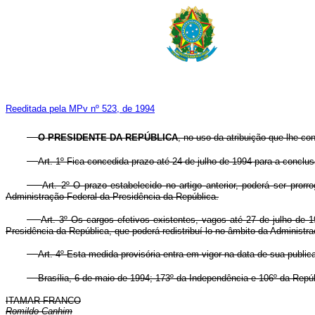
Reeditada pela MPv nº 523, de 1994
O PRESIDENTE DA REPÚBLICA
, no uso da atribuição que lhe con
Art. 1º Fica concedida prazo até 24 de julho de 1994 para a conclusã
Art. 2º O prazo estabelecido no artigo anterior, poderá ser pr
Administração Federal da Presidência da República.
Art. 3º Os cargos efetivos existentes, vagos até 27 de julho de 
Presidência da República, que poderá redistribuí-lo no âmbito da Administraç
Art. 4º Esta medida provisória entra em vigor na data de sua public
Brasília, 6 de maio de 1994; 173º da Independência e 106º da Repúb
ITAMAR FRANCO
Romildo Canhim