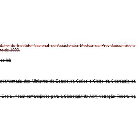
ário do Instituto Nacional de Assistência Médica da Previdência Social
lho de 1993.
de lei:
a fundamentada dos Ministros de Estado da Saúde e Chefe da Secretaria da
a Social, ficam remanejados para a Secretaria da Administração Federal da