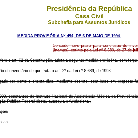
Presidência da República
Casa Civil
Subchefia para Assuntos Jurídicos
o
MEDIDA PROVISÓRIA N
494, DE 6 DE MAIO DE 1994.
Concede novo prazo para conclusão do invent
(Inamps), extinto pela Lei nº 8.689, de 27 de ju
fere o art. 62 da Constituição, adota a seguinte medida provisória, com força 
o do inventário de que trata o art. 2º da Lei nº 8.689, de 1993.
orrogado por cento e oitenta dias, mediante decreto, com base em propost
1993, constantes do Instituto Nacional de Assistência Médica da Previdênci
ão Pública Federal direta, autarquia e fundacional.
ação.
lica.