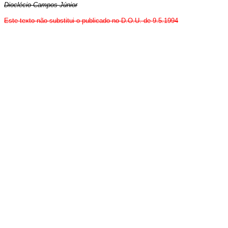
Dioclécio Campos Júnior
Este texto não substitui o publicado no D.O.U. de 9.5.1994