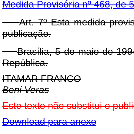
Medida Provisória nº 468, de 5
Art. 7º Esta medida provi
publicação.
Brasília, 5 de maio de 19
República.
ITAMAR FRANCO
Beni Veras
Este texto não substitui o pub
Download para anexo