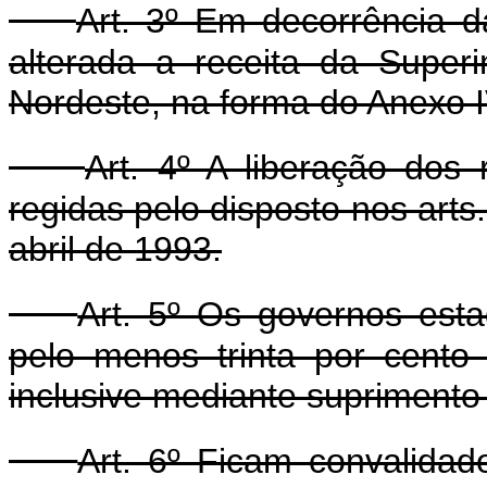
Art. 3º Em decorrência da
alterada a receita da Super
Nordeste, na forma do Anexo I
Art. 4º A liberação dos
regidas pelo disposto nos arts.
abril de 1993.
Art. 5º Os governos esta
pelo menos trinta por cento
inclusive mediante suprimento 
Art. 6º Ficam convalida