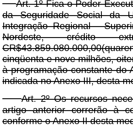
Art. 1º Fica o Poder Execu
da Seguridade Social da U
Integração Regional - Super
Nordeste, crédito ex
CR$43.859.080.000,00(quare
cinqüenta e nove milhões, oiten
à programação constante do 
indicada no Anexo III, desta m
Art. 2º Os recursos nec
artigo anterior correrão à 
conforme o Anexo II desta med