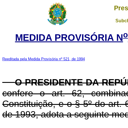
Pres
Subch
o
MEDIDA PROVISÓRIA N
Reeditada pela Medida Provisória nº 521, de 1994
O PRESIDENTE DA REPÚ
confere o art. 62, combin
Constituição, e o § 5º do art.
de 1993, adota a seguinte medi