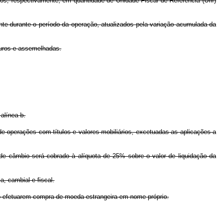
ssos, respectivamente, em quantidade de Unidade Fiscal de Referência (Ufir)
ente durante o período da operação, atualizados pela variação acumulada da
uturos e assemelhadas.
 alínea b.
 de operações com títulos e valores mobiliários, excetuadas as aplicações a
 de câmbio será cobrado à alíquota de 25% sobre o valor de liquidação da
a, cambial e fiscal.
do efetuarem compra de moeda estrangeira em nome próprio.