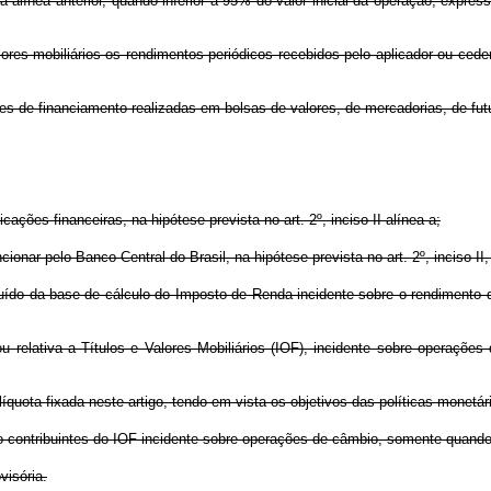
a alínea anterior, quando inferior a 95% do valor inicial da operação, expre
lores mobiliários os rendimentos periódicos recebidos pelo aplicador ou ced
ações de financiamento realizadas em bolsas de valores, de mercadorias, de f
licações financeiras, na hipótese prevista no art. 2º, inciso II alínea a;
ncionar pelo Banco Central do Brasil, na hipótese prevista no art. 2º, inciso II,
excluído da base de cálculo do Imposto de Renda incidente sobre o rendimento
relativa a Títulos e Valores Mobiliários (IOF), incidente sobre operações
quota fixada neste artigo, tendo em vista os objetivos das políticas monetári
 são contribuintes do IOF incidente sobre operações de câmbio, somente quan
visória.