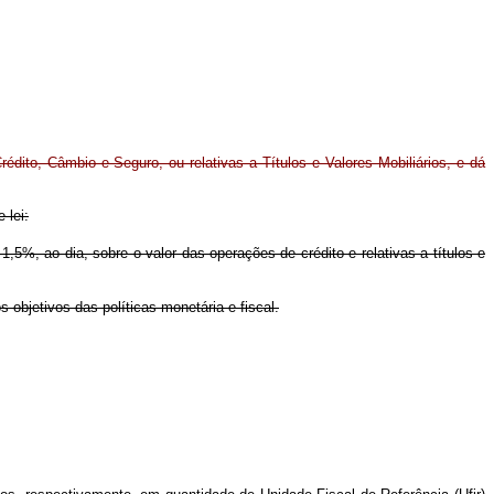
dito, Câmbio e Seguro, ou relativas a Títulos e Valores Mobiliários, e dá
 lei:
,5%, ao dia, sobre o valor das operações de crédito e relativas a títulos e
 objetivos das políticas monetária e fiscal.