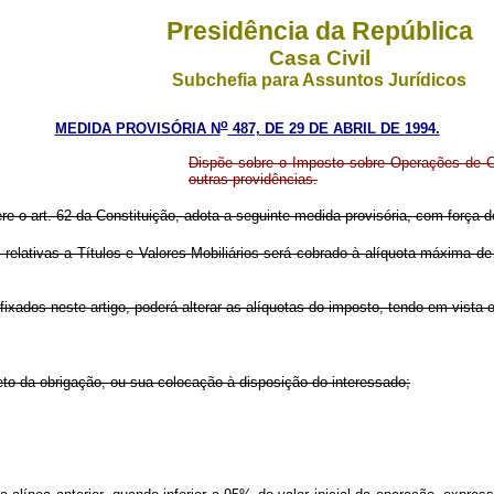
Presidência da República
Casa Civil
Subchefia para Assuntos Jurídicos
o
MEDIDA PROVISÓRIA N
487, DE 29 DE ABRIL DE 1994.
Dispõe sobre o Imposto sobre Operações de Cré
outras providências.
ere o art. 62 da Constituição, adota a seguinte medida provisória, com força de
elativas a Títulos e Valores Mobiliários será cobrado à alíquota máxima de 1
ados neste artigo, poderá alterar as alíquotas do imposto, tendo em vista os
bjeto da obrigação, ou sua colocação à disposição do interessado;