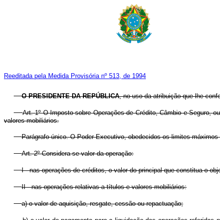
Reeditada pela Medida Provisória nº 513, de 1994
O
PRESIDENTE DA REPÚBLICA
, no uso da atribuição que lhe conf
Art. 1º O Imposto sobre Operações de Crédito, Câmbio e Seguro, ou r
valores mobiliários.
Parágrafo único. O Poder Executivo, obedecidos os limites máximos fix
Art. 2º Considera-se valor da operação:
I - nas operações de créditos, o valor do principal que constitua o o
II - nas operações relativas a títulos e valores mobiliários:
a) o valor de aquisição, resgate, cessão ou repactuação;