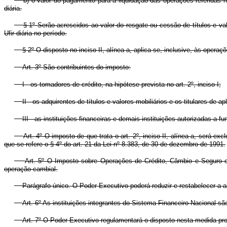
b) o valor do pagamento para a liquidação das operações referidas n
diária.
§ 1º Serão acrescidos ao valor do resgate ou cessão de títulos e va
Ufir diária no período.
§ 2º O disposto no inciso II, alínea a, aplica-se, inclusive, às oper
Art. 3º São contribuintes do imposto:
I - os tomadores de crédito, na hipótese prevista no art. 2º, inciso I;
II - os adquirentes de títulos e valores mobiliários e os titulares de ap
III - as instituições financeiras e demais instituições autorizadas a fu
Art. 4º O imposto de que trata o art. 2º, inciso II, alínea a, será 
que se refere o § 4º do art. 21 da Lei nº 8.383, de 30 de dezembro de 1991.
Art. 5º O Imposto sobre Operações de Crédito, Câmbio e Seguro ou 
operação cambial.
Parágrafo único. O Poder Executivo poderá reduzir e restabelecer a alí
Art. 6º As instituições integrantes do Sistema Financeiro Nacional
Art. 7º O Poder Executivo regulamentará o disposto nesta medida pro