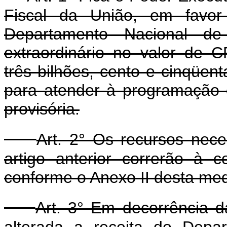
Fiscal da União, em favor 
Departamento Nacional de
extraordinário no valor de 
três bilhões, cento e cinqüent
para atender à programação 
provisória.
Art. 2° Os recursos nec
artigo anterior correrão à 
conforme o Anexo II desta med
Art. 3° Em decorrência da
alterada a receita do Depa