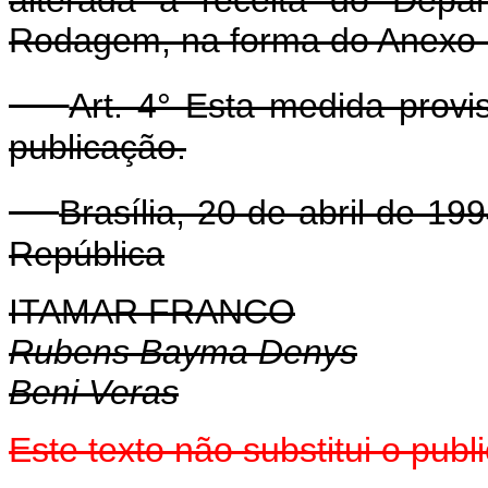
Rodagem, na forma do Anexo I
Art. 4° Esta medida provi
publicação.
Brasília, 20 de abril de 1
República
ITAMAR FRANCO
Rubens Bayma Denys
Beni Veras
Este texto não substitui o pub