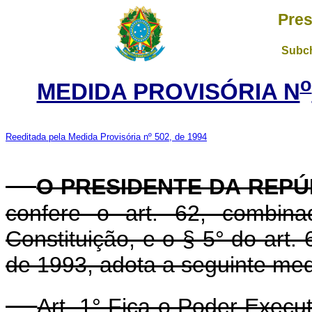
Pres
Subch
o
MEDIDA PROVISÓRIA N
Reeditada pela Medida Provisória nº 502, de 1994
O PRESIDENTE DA REPÚ
confere o art. 62, combin
Constituição, e o § 5° do art.
de 1993, adota a seguinte medi
Art. 1° Fica o Poder Execu