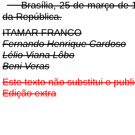
Brasília, 25 de março de
da República.
ITAMAR FRANCO
Fernando Henrique Cardoso
Lélio Viana Lôbo
Beni Veras
Este texto não substitui o pub
Edição extra