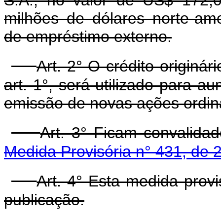
milhões de dólares norte-am
de empréstimo externo.
Art. 2° O crédito originá
art. 1°, será utilizado para 
emissão de novas ações ordiná
Art. 3° Ficam convalida
Medida Provisória n° 431, de 2
Art. 4° Esta medida prov
publicação.