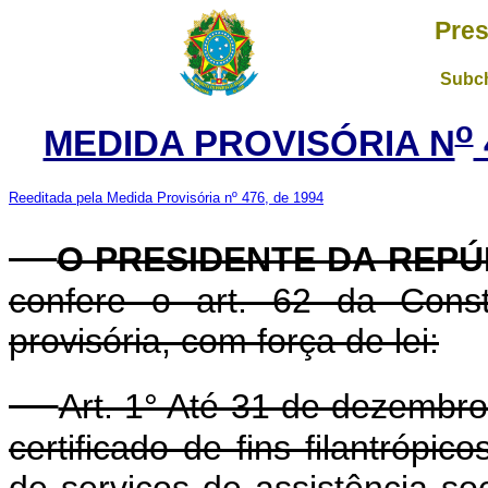
Pres
Subch
o
MEDIDA PROVISÓRIA N
Reeditada pela Medida Provisória nº 476, de 1994
O PRESIDENTE DA REPÚ
confere o art. 62 da Const
provisória, com força de lei:
Art. 1° Até 31 de dezembro
certificado de fins filantrópi
de serviços de assistência so