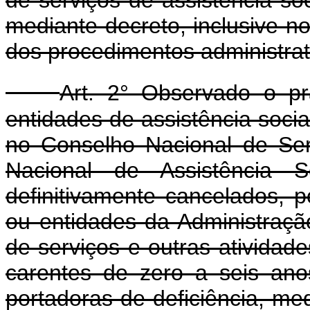
mediante decreto, inclusive no
dos procedimentos administrat
Art. 2° Observado o pra
entidades de assistência social
no Conselho Nacional de Se
Nacional de Assistência 
definitivamente cancelados, 
ou entidades da Administraçã
de serviços e outras atividad
carentes de zero a seis an
portadoras de deficiência, me