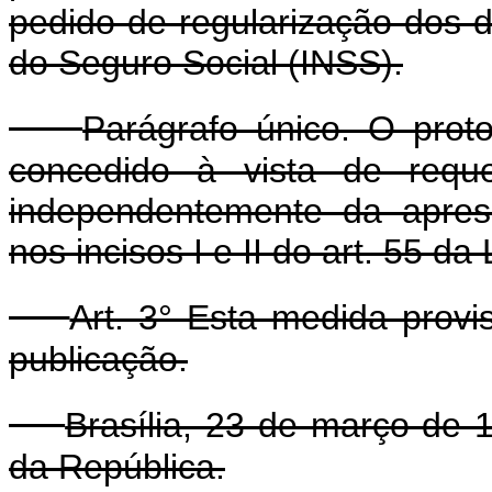
pedido de regularização dos d
do Seguro Social (INSS).
Parágrafo único. O proto
concedido à vista de reque
independentemente da apres
nos incisos I e II do art. 55 da
Art. 3° Esta medida provi
publicação.
Brasília, 23 de março de 
da República.