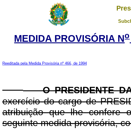
Pres
Subch
o
MEDIDA PROVISÓRIA N
Reeditada pela Medida Provisória nº 466, de 1994
O PRESIDENTE DA
exercício do cargo de PRE
atribuição que lhe confere 
seguinte medida provisória, co