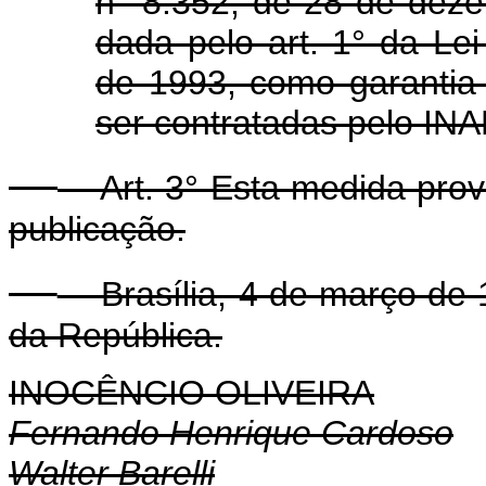
n° 8.352, de 28 de dez
dada pelo art. 1° da Le
de 1993, como garanti
ser contratadas pelo IN
Art. 3° Esta medida provi
publicação.
Brasília, 4 de março de 
da República.
INOCÊNCIO OLIVEIRA
Fernando Henrique Cardoso
Walter Barelli