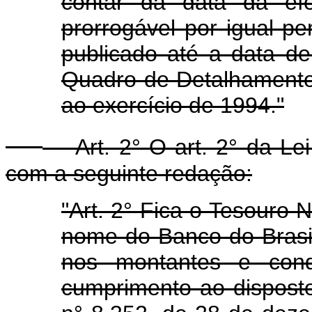
contar da data da efe
prorrogável por igual pe
publicado até a data d
Quadro de Detalhamento
ao exercício de 1994."
Art. 2° O art. 2° da Lei 
com a seguinte redação:
"Art. 2° Fica o Tesouro N
nome do Banco do Brasil. 
nos montantes e cond
cumprimento ao disposto 