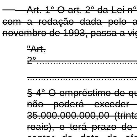
Art. 1° O art. 2° da Lei
com a redação dada pelo ar
novembro de 1993, passa a vi
"Art.
2°.....................................
........................................
§ 4° O empréstimo de que
não poderá exceder
35.000.000.000,00 (trint
reais), e terá prazo d