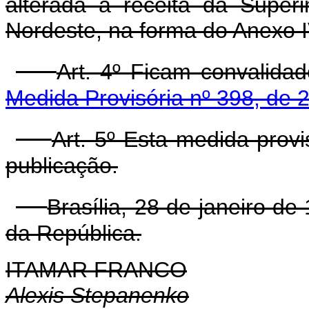
alterada a receita da Super
Nordeste, na forma do Anexo I
Art. 4º Ficam convalida
Medida Provisória nº 398, de
Art. 5º Esta medida prov
publicação.
Brasília, 28 de janeiro d
da República.
ITAMAR FRANCO
Alexis Stepanenko