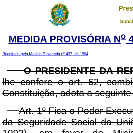
Pres
Subch
o
MEDIDA PROVISÓRIA N
4
Reeditada pela Medida Provisória nº 437, de 1994
O PRESIDENTE DA RE
lhe confere o art. 62, com
Constituição, adota a seguinte
Art. 1º Fica o Poder Execu
da Seguridade Social da Uniã
1993), em favor do Minis