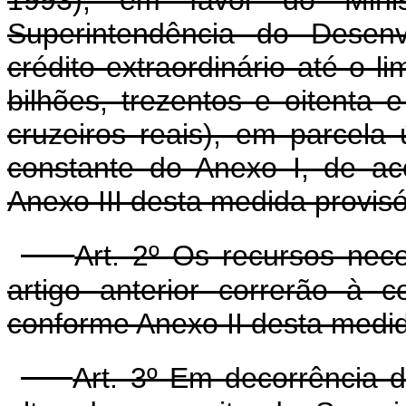
Superintendência do Desenv
crédito extraordinário até o 
bilhões, trezentos e oitenta 
cruzeiros reais), em parcela
constante do Anexo I, de a
Anexo III desta medida provisó
Art. 2º Os recursos nec
artigo anterior correrão à 
conforme Anexo II desta medid
Art. 3º Em decorrência d