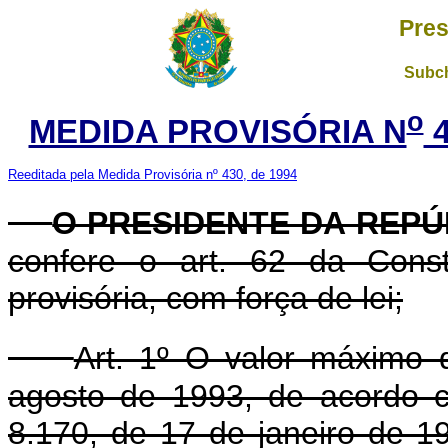
Pres
Subch
o
MEDIDA PROVISÓRIA N
4
Reeditada pela Medida Provisória nº 430, de 1994
O PRESIDENTE DA REPÚ
confere o art. 62 da Const
provisória, com força de lei;
Art. 1º O valor máximo
agosto de 1993, de acordo co
8.170, de 17 de janeiro de 1