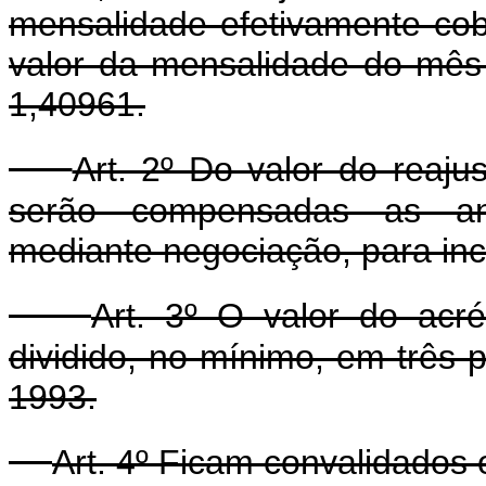
mensalidade efetivamente cob
valor da mensalidade do mês d
1,40961.
Art. 2º Do valor do reajus
serão compensadas as ante
mediante negociação, para inc
Art. 3º O valor do acr
dividido, no mínimo, em três p
1993.
Art. 4º Ficam convalidados