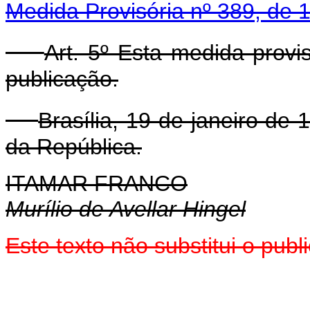
Medida Provisória nº 389, de
Art. 5º Esta medida provi
publicação.
Brasília, 19 de janeiro de
da República.
ITAMAR FRANCO
Murílio de Avellar Hingel
Este texto não substitui o pub