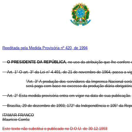
Reeditada pela Medida Provisória nº 420, de 1994
O PRESIDENTE DA REPÚBLICA
, no uso da atribuição que lhe confere 
Art. 1° O art. 3° da Lei n° 4.491, de 21 de novembro de 1964, passa a vi
"Art. 3° A produção dos servidores da Imprensa Nacional será
será paga com base no excesso da produção diária obrigatória
Art. 2° Esta medida provisória entra em vigor na data de sua publicação.
Brasília, 29 de dezembro de 1993; 172° da Independência e 105° da Repú
ITAMAR FRANCO
Maurício Corrêa
Este texto não substitui o publicado no D.O.U. de 30.12.1993