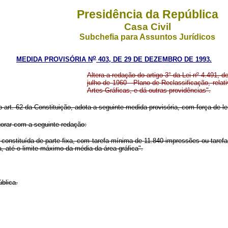
Presidência da República
Casa Civil
Subchefia para Assuntos Jurídicos
o
MEDIDA PROVISÓRIA N
403, DE 29 DE DEZEMBRO DE 1993.
Altera a redação do artigo 3° da Lei nº 4.491, 
julho de 1960 - Plano de Reclassificação, rela
Artes Gráficas, e dá outras providências".
o art. 62 da Constituição, adota a seguinte medida provisória, com força de le
gorar com a seguinte redação:
 constituída de parte fixa, com tarefa mínima de 11.840 impressões ou taref
, até o limite máximo da média da área gráfica".
blica.