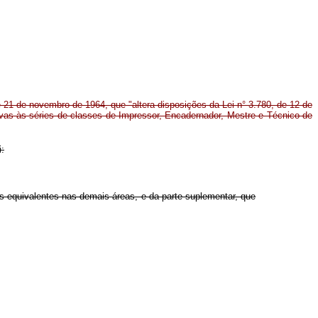
de 21 de novembro de 1964, que "altera disposições da Lei n° 3.780, de 12 de
tivas às séries de classes de Impressor, Encadernador, Mestre e Técnico de
i:
as equivalentes nas demais áreas, e da parte suplementar, que