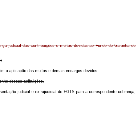
ança judicial das contribuições e multas devidas ao Fundo de Garantia do
i:
sim a aplicação das multas e demais encargos devidos.
enho dessas atribuições.
sentação judicial e extrajudicial do FGTS para a correspondente cobrança,