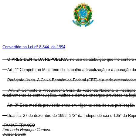
Convertida na Lei nº 8.844, de 1994
O PRESIDENTE DA REPÚBLICA
, no uso da atribuição que lhe confere 
Art. 1° Compete ao Ministério do Trabalho a fiscalização e a apuração
Parágrafo único. A Caixa Econômica Federal (CEF) e a rede arrecadador
Art. 2° Compete à Procuradoria-Geral da Fazenda Nacional a inscrição 
relativamente às contribuições, multas e demais encargos previstos na legi
Art. 3° Esta medida provisória entra em vigor na data de sua publicação.
Brasília, 27 de dezembro de 1993; 172° da Independência e 105° da Repú
ITAMAR FRANCO
Fernando Henrique Cardoso
Walter Barelli