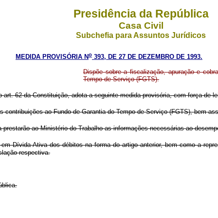
Presidência da República
Casa Civil
Subchefia para Assuntos Jurídicos
o
MEDIDA PROVISÓRIA N
393, DE 27 DE DEZEMBRO DE 1993.
Dispõe sobre a fiscalização, apuração e cobr
Tempo de Serviço (FGTS).
o art. 62 da Constituição, adota a seguinte medida provisória, com força de le
 das contribuições ao Fundo de Garantia do Tempo de Serviço (FGTS), bem as
a prestarão ao Ministério do Trabalho as informações necessárias ao desemp
em Dívida Ativa dos débitos na forma do artigo anterior, bem como a repre
slação respectiva.
blica.