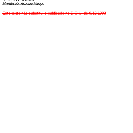
Murílio de Avellar Hingel
Este texto não substitui o publicado no D.O.U. de 9.12.1993