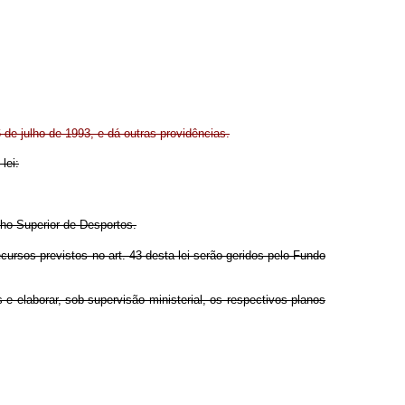
6 de julho de 1993, e dá outras providências.
lei:
ho Superior de Desportos.
ursos previstos no art. 43 desta lei serão geridos pelo Fundo
e elaborar, sob supervisão ministerial, os respectivos planos