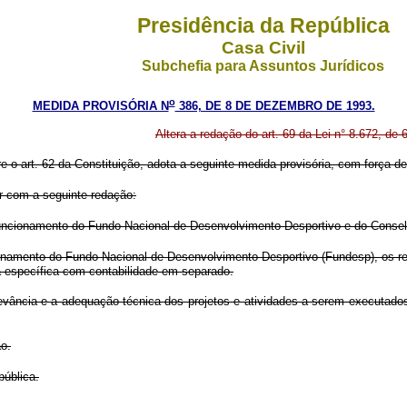
Presidência da República
Casa Civil
Subchefia para Assuntos Jurídicos
o
MEDIDA PROVISÓRIA N
386, DE 8 DE DEZEMBRO DE 1993.
Altera a redação do art. 69 da Lei n° 8.672, de 
re o art. 62 da Constituição, adota a seguinte medida provisória, com força de 
rar com a seguinte redação:
 funcionamento do Fundo Nacional de Desenvolvimento Desportivo e do Consel
ionamento do Fundo Nacional de Desenvolvimento Desportivo (Fundesp), os rec
específica com contabilidade em separado.
evância e a adequação técnica dos projetos e atividades a serem executados 
ão.
pública.