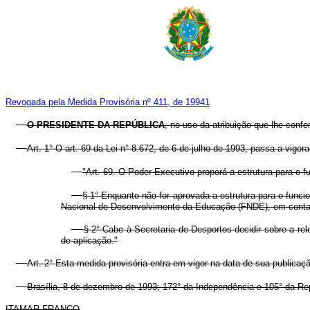
Revogada pela Medida Provisória nº 411, de 19941
O PRESIDENTE DA REPÚBLICA
, no uso da atribuição que lhe confe
Art. 1° O art. 69 da Lei n° 8.672, de 6 de julho de 1993, passa a vigo
"Art. 69. O Poder Executivo proporá a estrutura para o
§ 1° Enquanto não for aprovada a estrutura para o func
Nacional de Desenvolvimento da Educação (FNDE), em conta 
§ 2° Cabe à Secretaria de Desportos decidir sobre a rel
de aplicação."
Art. 2° Esta medida provisória entra em vigor na data de sua publicaç
Brasília, 8 de dezembro de 1993; 172° da Independência e 105° da Re
ITAMAR FRANCO