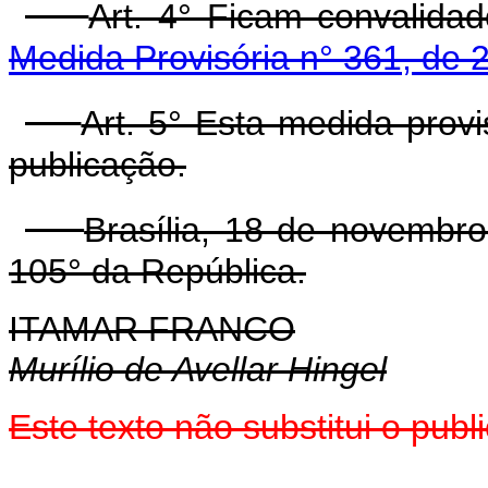
Art. 4° Ficam convalida
Medida Provisória n° 361, de 
Art. 5° Esta medida prov
publicação.
Brasília, 18 de novembr
105° da República.
ITAMAR FRANCO
Murílio de Avellar Hingel
Este texto não substitui o pub