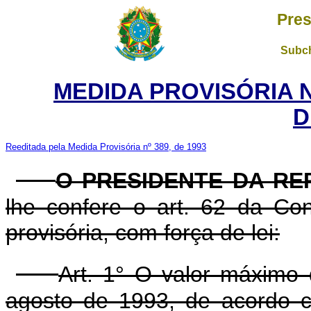
Pres
Subch
MEDIDA PROVISÓRIA 
D
Reeditada pela Medida Provisória nº 389, de 1993
O PRESIDENTE DA RE
lhe confere o art. 62 da Con
provisória, com força de lei:
Art. 1° O valor máximo
agosto de 1993, de acordo co