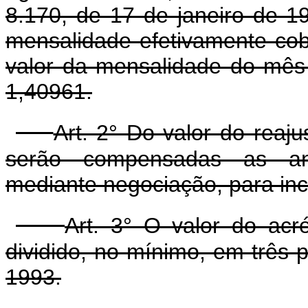
8.170, de 17 de janeiro de 1
mensalidade efetivamente cob
valor da mensalidade do mês d
1,40961.
Art. 2° Do valor do reaju
serão compensadas as ante
mediante negociação, para inc
Art. 3° O valor do acr
dividido, no mínimo, em três p
1993.