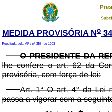
Pres
Subch
o
MEDIDA PROVISÓRIA N
34
Reeditada pela MPv nº 358, de 1993
O PRESIDENTE DA RE
lhe confere o art. 62 da Con
provisória, com força de lei:
Art. 1° O art. 4° da Lei
passa a vigorar com a seguint