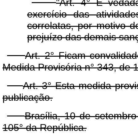
"Art. 4° É vedad
exercício das atividade
correlatas, por motivo 
prejuízo das demais sanç
Art. 2° Ficam convalida
Medida Provisória n° 343, de 
Art. 3° Esta medida prov
publicação.
Brasília, 10 de setembr
105° da República.