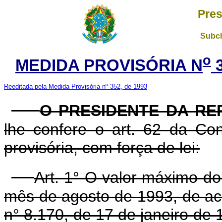
Pres
Subch
o
MEDIDA PROVISÓRIA N
3
Reeditada pela Medida Provisória nº 352, de 1993
O PRESIDENTE DA RE
lhe confere o art. 62 da Con
provisória, com força de lei:
Art. 1° O valor máximo do
mês de agosto de 1993, de acor
n° 8.170, de 17 de janeiro de 