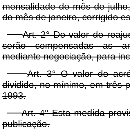
mensalidade do mês de julho,
do mês de janeiro, corrigido es
Art. 2° Do valor do reaju
serão compensadas as ante
mediante negociação, para inc
Art. 3° O valor do acr
dividido, no mínimo, em três p
1993.
Art. 4° Esta medida prov
publicação.