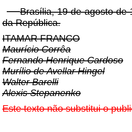
Brasília, 19 de agosto de
da República.
ITAMAR FRANCO
Maurício Corrêa
Fernando Henrique Cardoso
Murílio de Avellar Hingel
Walter Barelli
Alexis Stepanenko
Este texto não substitui o pub