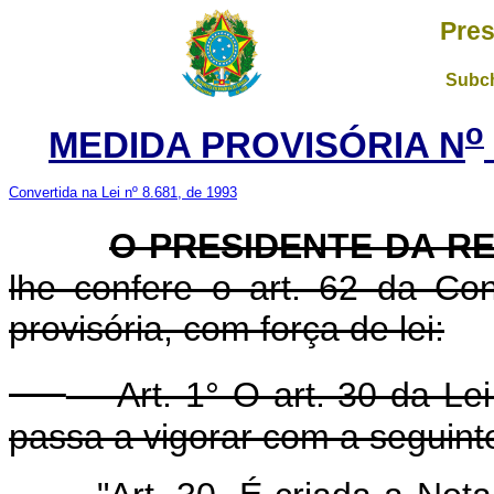
Pres
Subch
o
MEDIDA PROVISÓRIA N
Convertida na Lei nº 8.681, de 1993
O PRESIDENTE DA R
lhe confere o art. 62 da Con
provisória, com força de lei:
Art. 1° O art. 30 da Lei
passa a vigorar com a seguint