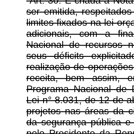
"Art. 30. É criada a Not
ser emitida, respeitado
limites fixados na lei or
adicionais, com a fin
Nacional de recursos n
seus déficits explici
realização de operações
receita, bem assim, 
Programa Nacional de De
Lei n° 8.031, de 12 de a
projetos nas áreas da c
da segurança pública e
pelo Presidente da Re