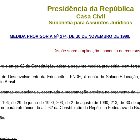
Presidência da República
Casa Civil
Subchefia para Assuntos Jurídicos
o
MEDIDA PROVISÓRIA N
274, DE 30 DE NOVEMBRO DE 1990.
Dispõe sobre a aplicação financeira de recurso
ere o artigo 62 da Constituição, adota a seguinte medida provisória, com força 
al de Desenvolvimento da Educação - FNDE, à conta do Salário-Educação,
o Brasil.
rogramas educacionais, observada a programação prevista no orçamento da U
ºs 194, de 29 de junho de 1990, 203, de 2 de agosto de 1990, 213, de 30 de 
no parágrafo único do art. 62 da Constituição da República Federativa do Bra
ão.
República.