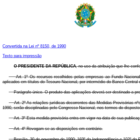
Convertida na Lei nº 8150, de 1990
Texto para impressão
O PRESIDENTE DA REPÚBLICA
, no uso da atribuição que lhe conf
Art. 1º Os recursos recolhidos pelas empresas ao Fundo Nacion
aplicados em títulos do Tesouro Nacional, por intermédio do Banco Central d
Parágrafo único. O produto das aplicações deverá ser destinado a p
Art. 2º As relações jurídicas decorrentes das Medidas Provisórias n
1990, serão disciplinadas pelo Congresso Nacional, nos termos do disposto 
Art. 3º Esta medida provisória entra em vigor na data de sua publicaç
Art. 4º Revogam-se as disposições em contrário.
Brasília, 30 de novembro de 1990; 169º da Independência e 102º da 