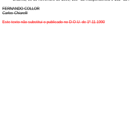
FERNANDO COLLOR
Carlos Chiarelli
Este texto não substitui o publicado no D.O.U. de 1º.11.1990