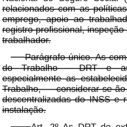
relacionados com as polític
emprego, apoio ao trabalhad
registro profissional, inspeçã
trabalhador.
Parágrafo único. As com
do Trabalho - DRT e as a
especialmente as estabeleci
Trabalho, considerar-se
descentralizadas do INSS e re
instalação.
Art. 2º As DRT do ext