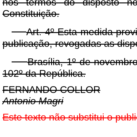
nos termos do disposto no
Constituição.
Art. 4º Esta medida prov
publicação, revogadas as disp
Brasília, 1º de novembr
102º da República.
FERNANDO COLLOR
Antonio Magri
Este texto não substitui o pub