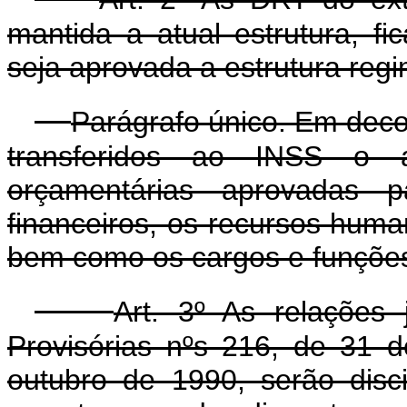
mantida a atual estrutura, f
seja aprovada a estrutura regi
Parágrafo único. Em decor
transferidos ao INSS o a
orçamentárias aprovadas p
financeiros, os recursos huma
bem como os cargos e funções
Art. 3º As relações 
Provisórias nºs 216, de 31 
outubro de 1990, serão disc