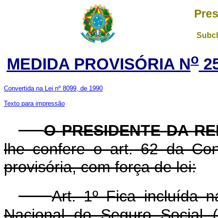
Pres
Subch
o
MEDIDA PROVISÓRIA N
25
Convertida na Lei nº 8099, de 1990
Texto para impressão
O PRESIDENTE DA RE
lhe confere o art. 62 da Con
provisória, com força de lei:
Art. 1º Fica incluída 
Nacional do Seguro Social 