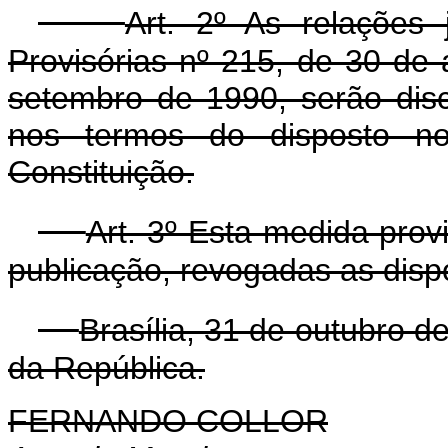
Art. 2º As relações 
Provisórias nº 215, de 30 de
setembro de 1990, serão disc
nos termos do disposto no
Constituição.
Art. 3º Esta medida prov
publicação, revogadas as disp
Brasília, 31 de outubro 
da República.
FERNANDO COLLOR