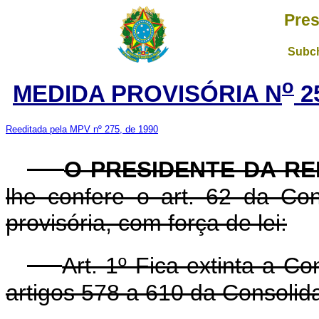
Pres
Subch
o
MEDIDA PROVISÓRIA N
2
Reeditada pela MPV nº 275, de 1990
O PRESIDENTE DA RE
lhe confere o art. 62 da Con
provisória, com força de lei:
Art. 1º Fica extinta a Co
artigos 578 a 610 da Consolid