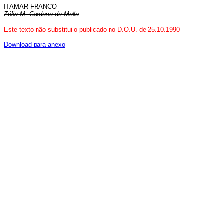
ITAMAR FRANCO
Zélia M. Cardoso de Mello
Este texto não substitui o publicado no D.O.U. de 25.10.1990
Download para anexo