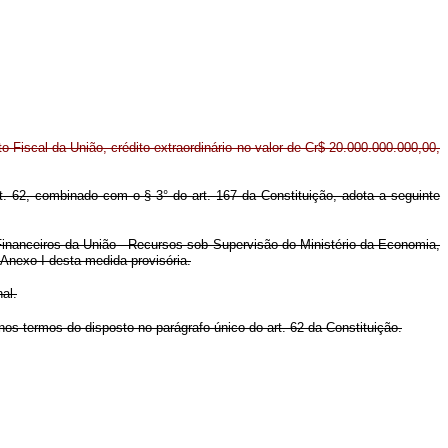
 Fiscal da União, crédito extraordinário no valor de Cr$ 20.000.000.000,00,
rt. 62, combinado com o § 3° do art. 167 da Constituição, adota a seguinte
 Financeiros da União - Recursos sob Supervisão do Ministério da Economia,
 Anexo I desta medida provisória.
al.
nos termos do disposto no parágrafo único do art. 62 da Constituição.