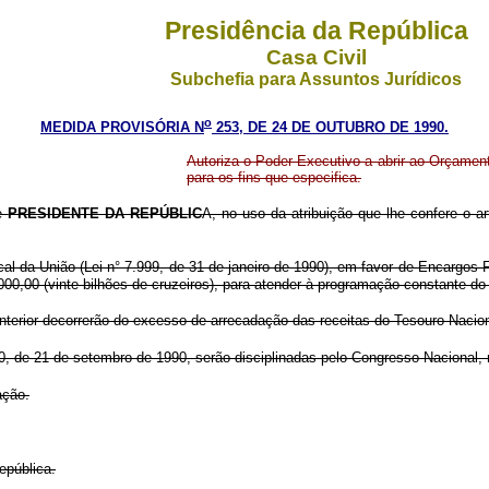
Presidência da República
Casa Civil
Subchefia para Assuntos Jurídicos
o
MEDIDA PROVISÓRIA N
253, DE 24 DE OUTUBRO DE 1990.
Autoriza o Poder Executivo a abrir ao Orçamento
para os fins que especifica.
de
PRESIDENTE DA REPÚBLIC
A, no uso da atribuição que lhe confere o a
cal da União (Lei n° 7.999, de 31 de janeiro de 1990), em favor de Encargos
000,00 (vinte bilhões de cruzeiros), para atender à programação constante do
nterior decorrerão do excesso de arrecadação das receitas do Tesouro Nacion
30, de 21 de setembro de 1990, serão disciplinadas pelo Congresso Nacional, 
ação.
epública.