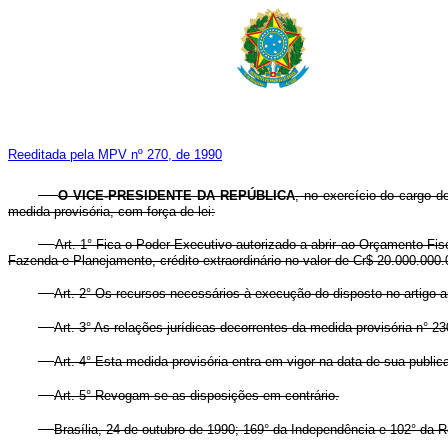
Reeditada pela MPV nº 270, de 1990
O VICE-PRESIDENTE DA REPÚBLICA
, no exercício do cargo 
medida provisória, com força de lei:
Art. 1° Fica o Poder Executivo autorizado a abrir ao Orçamento Fis
Fazenda e Planejamento, crédito extraordinário no valor de Cr$ 20.000.000.
Art. 2° Os recursos necessários à execução do disposto no artigo a
Art. 3° As relações jurídicas decorrentes da medida provisória n° 2
Art. 4° Esta medida provisória entra em vigor na data de sua public
Art. 5° Revogam-se as disposições em contrário.
Brasília, 24 de outubro de 1990; 169° da Independência e 102° da R