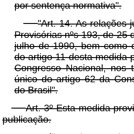
por sentença normativa".
"Art. 14. As relações
Provisórias nºs 193, de 25 
julho de 1990, bem como d
do artigo 11 desta medida p
Congresso Nacional, nos 
único do artigo 62 da Cons
do Brasil".
Art. 3º Esta medida prov
publicação.