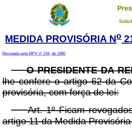
Pres
Subch
o
MEDIDA PROVISÓRIA N
2
Revogada pela MPV nº 234, de 1990
O PRESIDENTE DA RE
lhe confere o artigo 62 da Co
provisória, com força de lei:
Art. 1º Ficam revogados
artigo 11 da Medida Provisória