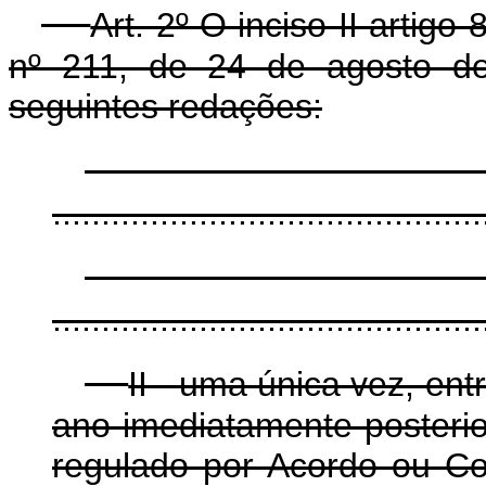
Art. 2º O inciso II artigo
nº 211, de 24 de agosto d
seguintes redações:
............................................
............................................
II - uma única vez, en
ano imediatamente posterior
regulado por Acordo ou Co