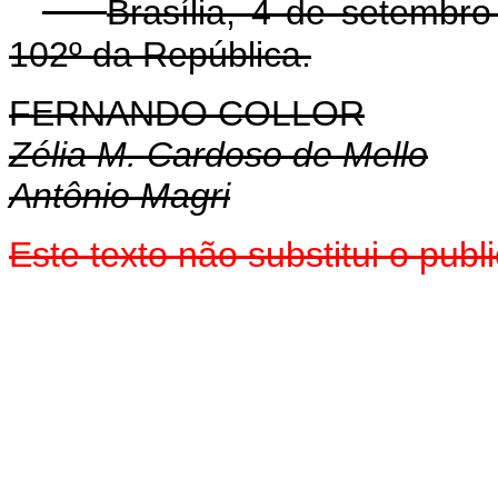
Brasília, 4 de setembr
102º da República.
FERNANDO COLLOR
Zélia M. Cardoso de Mello
Antônio Magri
Este texto não substitui o pub