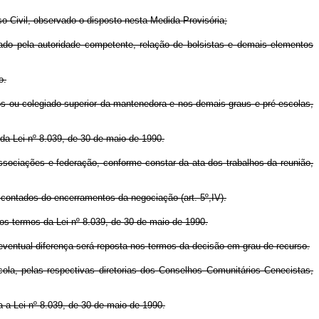
so Civil, observado o disposto nesta Medida Provisória;
isado pela autoridade competente, relação de bolsistas e demais elementos
o.
ários ou colegiado superior da mantenedora e nos demais graus e pré-escolas,
da Lei nº 8.039, de 30 de maio de 1990.
s associações e federação, conforme constar da ata dos trabalhos da reunião,
s contados do encerramentos da negociação (art. 5º,IV).
nos termos da Lei nº 8.039, de 30 de maio de 1990.
a eventual diferença será reposta nos termos da decisão em grau de recurso.
a, pelas respectivas diretorias dos Conselhos Comunitários Cenecistas,
a a Lei nº 8.039, de 30 de maio de 1990.