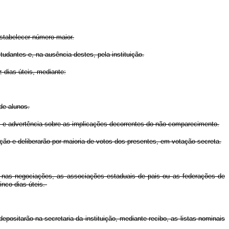
estabelecer número maior.
udantes e, na ausência destes, pela instituição.
 dias úteis, mediante:
de alunos.
lhos e advertência sobre as implicações decorrentes do não-comparecimento.
ição e deliberarão por maioria de votos dos presentes, em votação secreta.
, nas negociações, as associações estaduais de pais ou as federações de
inco dias úteis.
depositarão na secretaria da instituição, mediante recibo, as listas nominais