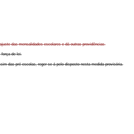
eajuste das mensalidades escolares e dá outras providências.
força de lei.
ssim das pré-escolas, reger-se-á pelo disposto nesta medida provisória.