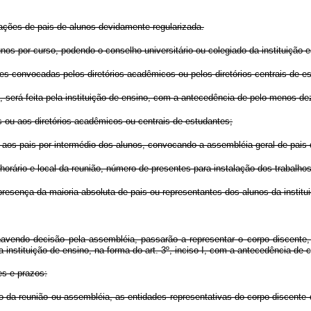
ações de pais de alunos devidamente regularizada.
nos por curso, podendo o conselho universitário ou colegiado da instituição 
s convocadas pelos diretórios acadêmicos ou pelos diretórios centrais de est
, será feita pela instituição de ensino, com a antecedência de pelo menos dez
s ou aos diretórios acadêmicos ou centrais de estudantes;
do aos pais por intermédio dos alunos, convocando a assembléia geral de pais 
ta, horário e local da reunião, número de presentes para instalação dos traba
presença da maioria absoluta de pais ou representantes dos alunos da institu
havendo decisão pela assembléia, passarão a representar o corpo discente
nstituição de ensino, na forma do art. 3º, inciso I, com a antecedência de c
es e prazos:
ação da reunião ou assembléia, as entidades representativas do corpo discente 