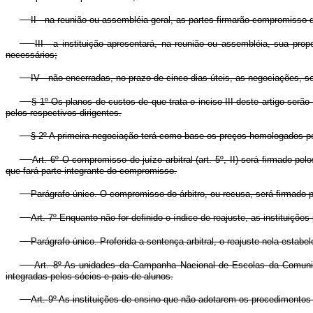
II - na reunião ou assembléia geral, as partes firmarão compromisso d
III - a instituição apresentará, na reunião ou assembléia, sua pr
necessários;
IV - não encerradas, no prazo de cinco dias úteis, as negociações, se
§ 1º Os planos de custos de que trata o inciso III deste artigo serã
pelos respectivos dirigentes.
§ 2º A primeira negociação terá como base os preços homologados pel
Art. 6º O compromisso de juízo arbitral (art. 5º, II) será firmado p
que fará parte integrante do compromisso.
Parágrafo único. O compromisso do árbitro, ou recusa, será firmado pe
Art. 7º Enquanto não for definido o índice de reajuste, as instituiç
Parágrafo único. Proferida a sentença arbitral, o reajuste nela estab
Art. 8º As unidades da Campanha Nacional de Escolas da Comunida
integradas pelos sócios e pais de alunos.
Art. 9º As instituições de ensino que não adotarem os procedimentos 