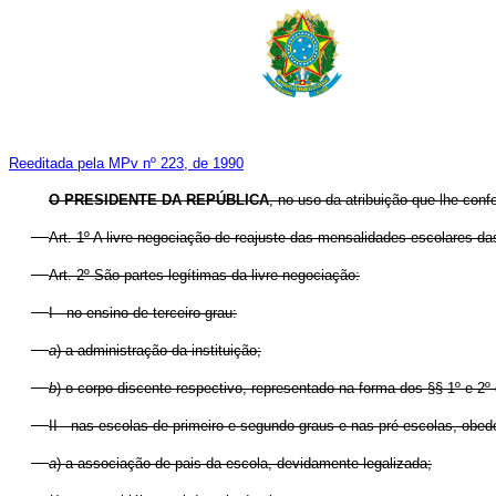
Reeditada pela MPv nº 223, de 1990
O PRESIDENTE DA REPÚBLICA
, no uso da atribuição que lhe conf
Art. 1º A livre negociação de reajuste das mensalidades escolares das
Art. 2º São partes legítimas da livre negociação:
I - no ensino de terceiro grau:
a
) a administração da instituição;
b
) o corpo discente respectivo, representado na forma dos §§ 1º e 2º 
II - nas escolas de primeiro e segundo graus e nas pré-escolas, obed
a
) a associação de pais da escola, devidamente legalizada;