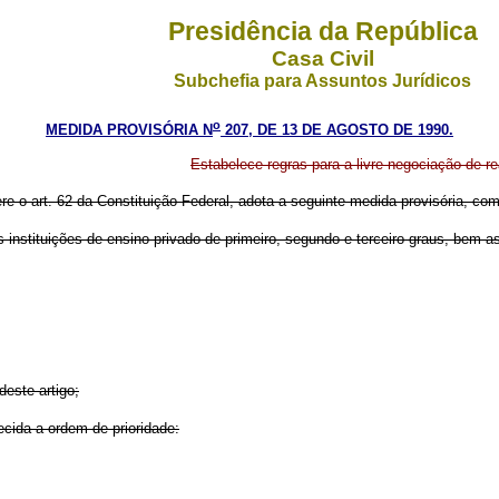
Presidência da República
Casa Civil
Subchefia para Assuntos Jurídicos
o
MEDIDA PROVISÓRIA N
207, DE 13 DE AGOSTO DE 1990.
Estabelece regras para a livre negociação de r
ere o art. 62 da Constituição Federal, adota a seguinte medida provisória, com 
 instituições de ensino privado de primeiro, segundo e terceiro graus, bem a
deste artigo;
ecida a ordem de prioridade: