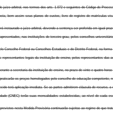
e juízo arbitral, nos termos dos arts. 1.072 e seguintes do Código de Proces
oposta, bem assim seus planos de custos, livro de registro de matrículas v
rá instaurado o juízo arbitral, devendo a sentença ser proferida em igual praz
o apresentados, nas instituições de terceiro grau, pelos conselhos universit
o Conselho Federal ou Conselhos Estaduais e do Distrito Federal, na forma 
elos representantes legais da instituição do ensino, pelos representantes da
rante a secretaria da instituição de ensino, no prazo de vinte e quatro hora
ões praticarão os preços homologados pelo conselho de educação competente, 
elecido terá aplicação imediata. Se as partes admitirem cláusula de recurso, 
de (CNEC) terão suas mensalidades estabelecidas, ao nível de cada escol
previstos nesta Medida Provisória continuarão sujeitas ao regime de que trat