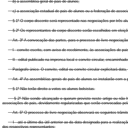
b
) a assembléia geral de pais de alunos;
c)
a associação estadual de pais de alunos ou a federação de associ
§ 1º O corpo discente será representado nas negociações por três alu
§ 2º Os representantes do corpo discente serão escolhidos em eleiçõe
Art. 3º A convocação das partes, para o processo de livre negociação
I - convite escrito, com aviso de recebimento, às associações de pai
II - edital publicado na imprensa local e convite-circular, encaminha
Parágrafo único. O convite, edital ou convite-circular explicitará da
Art. 4º As assembléias gerais de pais de alunos se instalarão com a 
§ 1º Não terão direito a votos os alunos bolsistas.
§ 2º Não sendo alcançado o quorum previsto neste artigo ou não 
associações de pais, devidamente regularizadas que serão convocadas pela i
Art. 5º O processo de livre negociação observará os seguintes trâmit
I - até o último dia útil anterior ao da data designada para a realiz
dos respectivos representantes;