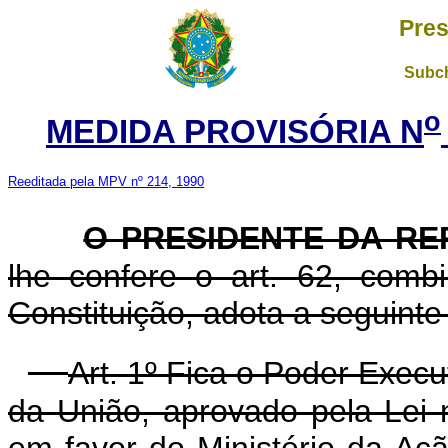
Pres
Subch
o
MEDIDA PROVISÓRIA N
Reeditada pela MPV nº 214, 1990
O PRESIDENTE DA RE
lhe confere o art. 62, com
Constituição, adota a seguinte
Art. 1º Fica o Poder Execu
da União, aprovado pela Lei 
em favor do Ministério da Ação