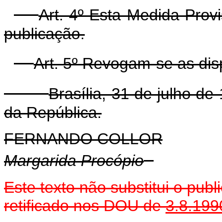
Art. 4º Esta Medida Prov
publicação.
Art. 5º Revogam-se as dis
Brasília, 31 de julho d
da República.
FERNANDO COLLOR
Margarida Procópio
Este texto não substitui o pub
retificado nos DOU de
3.8.199