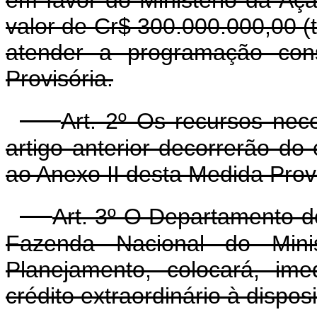
valor de Cr$ 300.000.000,00 (t
atender a programação con
Provisória.
Art. 2º Os recursos nec
artigo anterior decorrerão d
ao Anexo II desta Medida Prov
Art. 3º O Departamento d
Fazenda Nacional do Mini
Planejamento, colocará, ime
crédito extraordinário à dispos