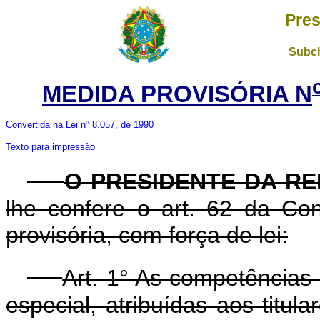
Pres
Subch
MEDIDA PROVISÓRIA N
Convertida na Lei nº 8.057, de 1990
Texto para impressão
O PRESIDENTE DA RE
lhe confere o art. 62 da Con
provisória, com força de lei:
Art. 1° As competências
especial, atribuídas aos titul