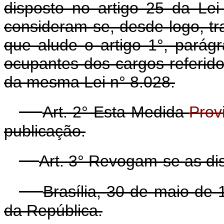
disposto no artigo 25 da Lei
consideram-se, desde logo, tra
que alude o artigo 1°, parág
ocupantes dos cargos referidos
da mesma Lei n° 8.028.
Art. 2° Esta Medida
Prov
publicação.
Art. 3° Revogam-se as di
Brasília, 30 de maio de
da República.