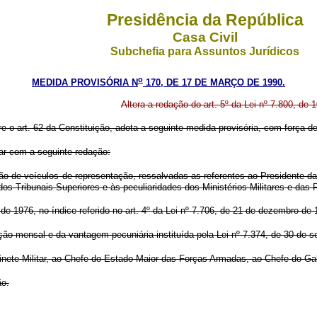
Presidência da República
Casa Civil
Subchefia para Assuntos Jurídicos
o
MEDIDA PROVISÓRIA N
170, DE 17 DE MARÇO DE 1990.
Altera a redação do art. 5º da Lei nº 7.800, de 
re o art. 62 da Constituição, adota a seguinte medida provisória, com força de 
rar com a seguinte redação:
 de veículos de representação, ressalvadas as referentes ao Presidente da
os Tribunais Superiores e às peculiaridades dos Ministérios Militares e das 
o de 1976, no índice referido no art. 4º da Lei nº 7.706, de 21 de dezembro de
ção mensal e da vantagem pecuniária instituída pela Lei nº 7.374, de 30 de 
binete Militar, ao Chefe do Estado-Maior das Forças Armadas, ao Chefe do G
ão.