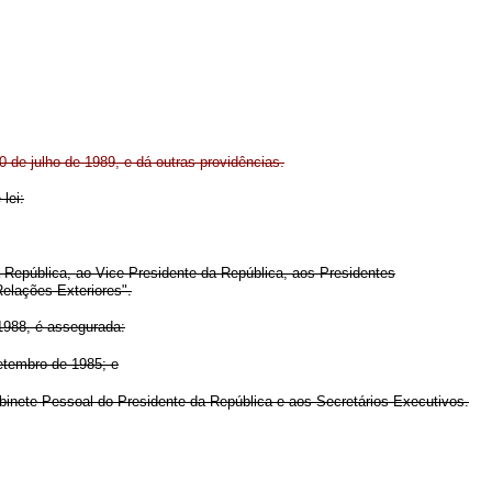
10 de julho de 1989, e dá outras providências.
lei:
 República, ao Vice-Presidente da República, aos Presidentes
Relações Exteriores".
 1988, é assegurada:
setembro de 1985; e
abinete Pessoal do Presidente da República e aos Secretários-Executivos.