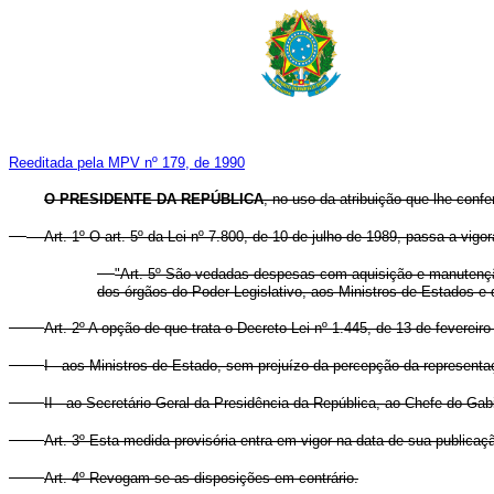
Reeditada pela MPV nº 179, de 1990
O PRESIDENTE DA REPÚBLICA
, no uso da atribuição que lhe confe
Art. 1º O art. 5º da Lei nº 7.800, de 10 de julho de 1989, passa a vigo
"Art. 5º São vedadas despesas com aquisição e manutenção
dos órgãos do Poder Legislativo, aos Ministros de Estados e d
Art. 2º A opção de que trata o Decreto-Lei nº 1.445, de 13 de fevereir
I - aos Ministros de Estado, sem prejuízo da percepção da representa
II - ao Secretário-Geral da Presidência da República, ao Chefe do Ga
Art. 3º Esta medida provisória entra em vigor na data de sua publicaç
Art. 4º Revogam-se as disposições em contrário.