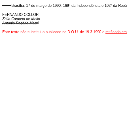
Brasília, 17 de março de 1990; 169º da Independência e 102º da Repúb
FERNANDO COLLOR
Zélia Cardoso de Mello
Antonio Rogério Magri
Este texto não substitui o publicado no D.O.U. de 19.3.1990 e
retificado e