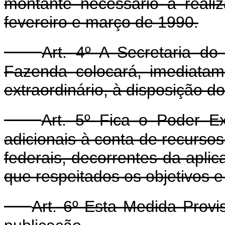
montante necessário à real
fevereiro e março de 1990.
Art. 4º A Secretaria do
Fazenda colocará, imediatame
extraordinário, à disposição do 
Art. 5º Fica o Poder Ex
adicionais à conta de recurso
federais, decorrentes da apli
que respeitados os objetivos
Art. 6º Esta Medida Provi