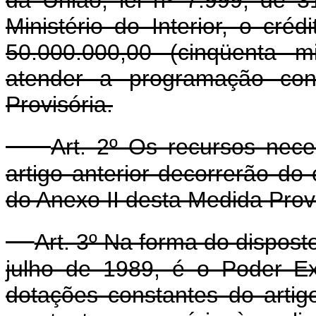
Ministério do Interior, o cré
50.000.000,00 (cinqüenta m
atender a programação con
Provisória.
Art. 2º Os recursos nec
artigo anterior decorrerão d
do Anexo II desta Medida Prov
Art. 3º Na forma do disposto
julho de 1989, é o Poder E
dotações constantes do artig