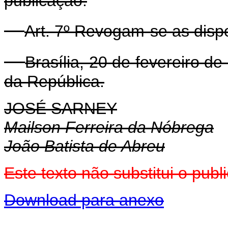
publicação.
Art. 7º Revogam-se as disp
Brasília, 20 de fevereiro d
da República.
JOSÉ SARNEY
Mailson Ferreira da Nóbrega
João Batista de Abreu
Este texto não substitui o pub
Download para anexo