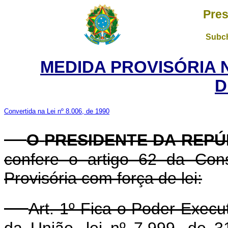
Pres
Subch
MEDIDA PROVISÓRIA 
D
Convertida na Lei nº 8.006, de 1990
O
PRESIDENTE DA REPÚ
confere o artigo 62 da Cons
Provisória com força de lei:
Art. 1º Fica o Poder Execu
da União, lei nº 7.999, de 