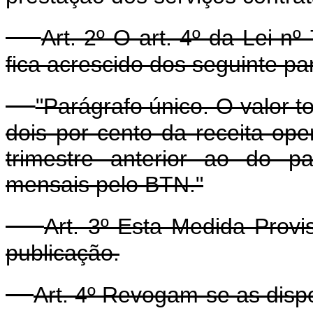
Art. 2º O art. 4º da Lei n
fica acrescido dos seguinte pa
"Parágrafo único. O valor t
dois por cento da receita oper
trimestre anterior ao do 
mensais pelo BTN."
Art. 3º Esta Medida Provi
publicação.
Art. 4º Revogam-se as disp