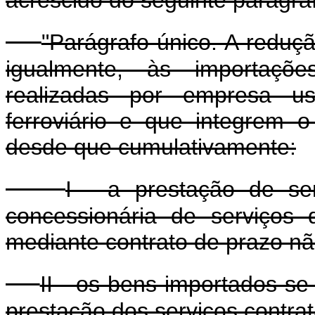
"Parágrafo único. A reduçã
igualmente, às importaçõ
realizadas por empresa us
ferroviário e que integrem 
desde que cumulativamente:
I - a prestação de se
concessionária de serviços d
mediante contrato de prazo não
II - os bens importados se
prestação dos serviços contrat