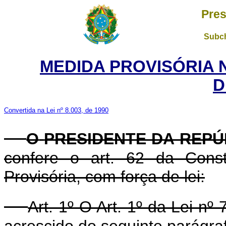
Pres
Subch
MEDIDA PROVISÓRIA 
D
Convertida na Lei nº 8.003, de 1990
O
PRESIDENTE DA REPÚ
confere o art. 62 da Const
Provisória, com força de lei:
Art. 1º O Art. 1º da Lei nº
acrescido do seguinte parágra