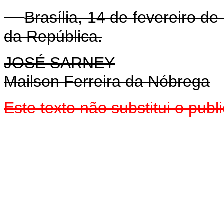
Brasília, 14 de fevereiro d
da República.
JOSÉ SARNEY
Mailson Ferreira da Nóbrega
Este texto não substitui o pub