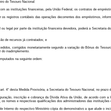
eiro do Tesouro Nacional:
com as instituições financeiras, pela União Federal, os contratos de emprést
ar os registros contábeis das operações decorrentes dos empréstimos, infor
l ou legal por parte da instituição financeira devedora, poderá a Secretari
ção de recursos já contratados; e
cedidos, corrigidos monetariamente segundo a variação do Bônus do Tesour
r do inadimplemento.
 imputados na seguinte ordem:
 art. 4° desta Medida Provisória, a Secretaria do Tesouro Nacional, no prazo d
apuração, inscrição e cobrança da Dívida Ativa da União, de acordo com a l
, os nomes e respectivas qualificações dos administradores das instituiçõe
e Interno do respectivo Ministério cópia do demonstrativo a que alude o incis