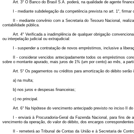
Art. 3° O Banco do Brasil S.A. poderá, na qualidade de agente financ
I - mediante subdelegação da competência prevista no art. 1°, firmar 
II - mediante convênio com a Secretaria do Tesouro Nacional, realiz
contabilidade pública.
Art. 4° Verificada a inadimplência de qualquer obrigação convenciona
ou interpelação judicial ou extrajudicial:
I - suspender a contratação de novos empréstimos, inclusive a libera
II - considerar vencidos antecipadamente todos os empréstimos con
sobre o montante apurado, mais juros de 1% (um por cento) ao mês, a parti
Art. 5° Os pagamentos ou créditos para amortização do débito serão
a) na multa;
b) nos juros e despesas financeiras;
c) no principal.
Art. 6° Na hipótese do vencimento antecipado previsto no inciso II do
I - enviará à Procuradoria-Geral da Fazenda Nacional, para fins de 
vencimento da operação, do valor do débito, dos encargos correspondentes
II - remeterá ao Tribunal de Contas da União e à Secretaria de Control