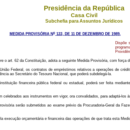
Presidência da República
Casa Civil
Subchefia para Assuntos Jurídicos
o
MEDIDA PROVISÓRIA N
122, DE 11 DE DEZEMBRO DE 1989.
Dispõe 
program
Providên
ere o art. 62 da Constituição, adota a seguinte Medida Provisória, com força d
a União Federal, os contratos de empréstimos relativos a operações de cré
ência ao Secretário do Tesouro Nacional, que poderá subdelegá-la.
instituição financeira pública federal ou estadual, poderá ser feita media
em celebrados aos instrumentos em vigor, ora convalidados, para adaptá-los 
rovisória serão submetidos ao exame prévio da Procuradoria-Geral da Faze
la execução orçamentária e financeira das operações de que trata esta Medi