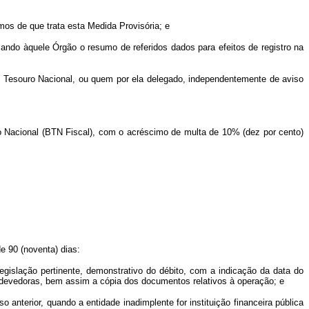
imos de que trata esta Medida Provisória; e
mando àquele Órgão o resumo de referidos dados para efeitos de registro na
a do Tesouro Nacional, ou quem por ela delegado, independentemente de aviso
o Nacional (BTN Fiscal), com o acréscimo de multa de 10% (dez por cento)
e 90 (noventa) dias:
egislação pertinente, demonstrativo do débito, com a indicação da data do
s devedoras, bem assim a cópia dos documentos relativos à operação; e
o anterior, quando a entidade inadimplente for instituição financeira pública