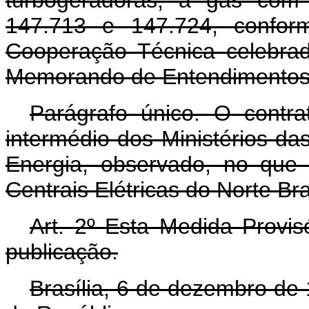
147.713 e 147.724, confor
Cooperação Técnica celebra
Memorando de Entendimentos 
Parágrafo único. O contra
intermédio dos Ministérios da
Energia, observado, no que 
Centrais Elétricas do Norte Bras
Art. 2º Esta Medida Provis
publicação.
Brasília, 6 de dezembro de