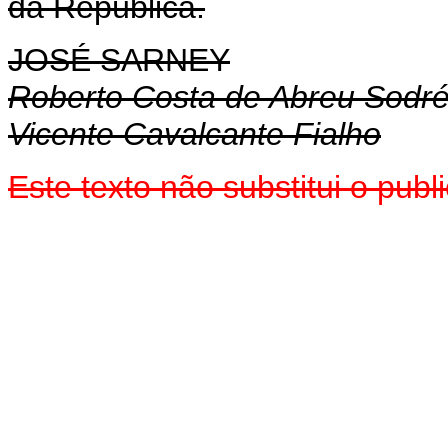
da República.
JOSÉ SARNEY
Roberto Costa de Abreu Sodr
Vicente Cavalcante Fialho
Este texto não substitui o pub