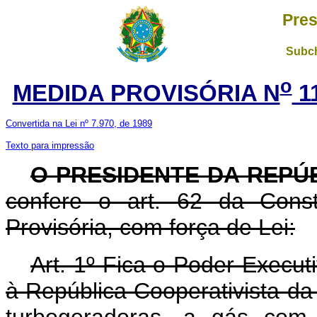
Pres
Subch
o
MEDIDA PROVISÓRIA N
1
Convertida na Lei nº 7.970, de 1989
Texto para impressão
O PRESIDENTE DA REPÚ
confere o art. 62 da Const
Provisória, com força de Lei:
Art. 1º Fica o Poder Execu
à República Cooperativista d
turbogeradoras, a gás com