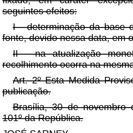
seguintes efeitos:
I - determinação da base 
fonte, devido nessa data, em 
II - na atualização monet
recolhimento ocorra na mesma
Art. 2º Esta Medida Provis
publicação.
Brasília, 30 de novembro
101º da República.