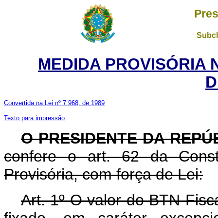
Pres
Subch
MEDIDA PROVISÓRIA 
D
Convertida na Lei nº 7.968, de 1989
Texto para impressão
O PRESIDENTE DA REPÚ
confere o art. 62 da Const
Provisória, com força de Lei:
Art. 1º O valor do BTN Fisc
fixado, em caráter excepc