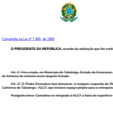
Convertida na Lei nº 7.965, de 1989
O PRESIDENTE DA REPÚBLICA
, usando da atribuição que lhe conf
Art. 1° Fica criada, no Município de Tabatinga, Estado do Amazonas,
de fronteira do extremo oeste daquele Estado.
Art. 2° O Poder Executivo fará demarcar, à margem esquerda do Ri
Comércio de Tabatinga - ALCT, que incluirá espaço próprio para o entrepos
Parágrafo único. Considera-se integrada à ALCT a faixa de superfíci