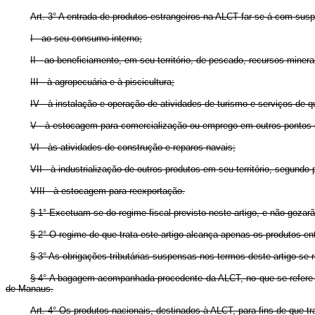
Art. 3° A entrada de produtos estrangeiros na ALCT far-se-á com sus
I - ao seu consumo interno;
II - ao beneficiamento, em seu território, de pescado, recursos minera
III - à agropecuária e à piscicultura;
IV - à instalação e operação de atividades de turismo e serviços de q
V - à estocagem para comercialização ou emprego em outros pontos do
VI - às atividades de construção e reparos navais;
VII - à industrialização de outros produtos em seu território, segun
VIII - à estocagem para reexportação.
§ 1° Excetuam-se do regime fiscal previsto neste artigo, e não gozar
§ 2° O regime de que trata este artigo alcança apenas os produtos en
§ 3° As obrigações tributárias suspensas nos termos deste artigo se 
§ 4° A bagagem acompanhada procedente da ALCT, no que se refere a
de Manaus.
Art. 4° Os produtos nacionais, destinados à ALCT, para fins de que tra