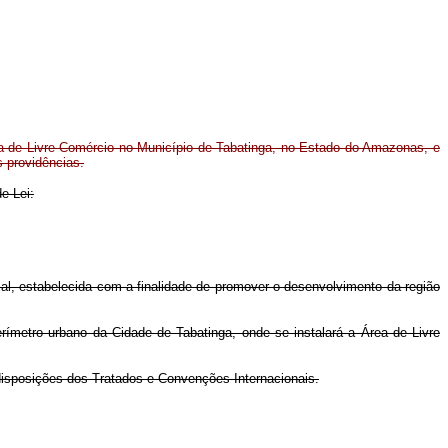
a de Livre Comércio no Município de Tabatinga, no Estado do Amazonas, e
s providências.
e Lei:
ial, estabelecida com a finalidade de promover o desenvolvimento da região
ímetro urbano da Cidade de Tabatinga, onde se instalará a Área de Livre
 disposições dos Tratados e Convenções Internacionais.