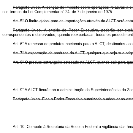
Parágrafo único. A isenção do Imposto sobre operações relativas à c
nos termos da Lei Complementar n° 24, de 7 de janeiro de 1975.
Art. 5° O limite global para as importações através da ALCT será es
Parágrafo único. A critério do Poder Executivo, poderão ser ex
correspondentes e observados, quando reexportadas, todos os procedimentos
Art. 6° A remessa de produtos nacionais para a ALCT, destinados aos fi
Art. 7° A exportação de produtos da ALCT, qualquer que seja sua orig
Art. 8° O produto estrangeiro estocado na ALCT, quando sair para qual
Art. 9° A ALCT ficará sob a administração da Superintendência da Z
Parágrafo único. Fica o Poder Executivo autorizado a adequar as est
Art. 10. Compete à Secretaria da Receita Federal a vigilância das á