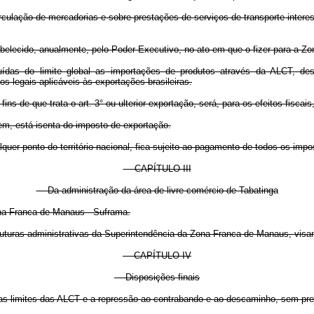
irculação de mercadorias e sobre prestações de serviços de transporte inter
tabelecido, anualmente, pelo Poder Executivo, no ato em que o fizer para a 
cluídas do limite global as importações de produtos através da ALCT, d
 legais aplicáveis às exportações brasileiras.
ns de que trata o art. 3° ou ulterior exportação, será, para os efeitos fiscai
em, está isenta do imposto de exportação.
quer ponto do território nacional, fica sujeito ao pagamento de todos os imp
CAPÍTULO III
Da administração da área de livre comércio de Tabatinga
ona Franca de Manaus - Suframa.
ruturas administrativas da Superintendência da Zona Franca de Manaus, visa
CAPÍTULO IV
Disposições finais
reas limites das ALCT e a repressão ao contrabando e ao descaminho, sem pre