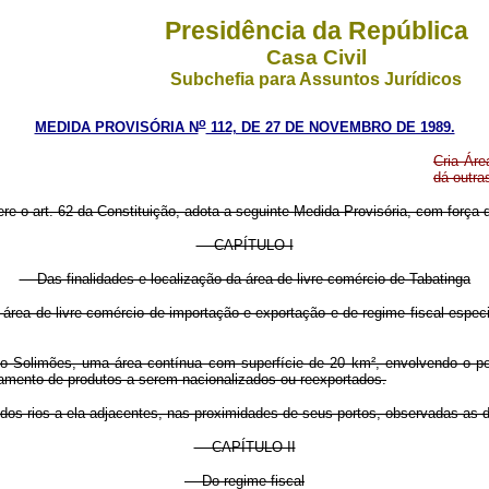
Presidência da República
Casa Civil
Subchefia para Assuntos Jurídicos
o
MEDIDA PROVISÓRIA N
112, DE 27 DE NOVEMBRO DE 1989.
Cria Áre
dá outra
ere o art. 62 da Constituição, adota a seguinte Medida Provisória, com força d
CAPÍTULO I
Das finalidades e localização da área de livre comércio de Tabatinga
 área de livre comércio de importação e exportação e de regime fiscal espec
o Solimões, uma área contínua com superfície de 20 km², envolvendo o per
tamento de produtos a serem nacionalizados ou reexportados.
e dos rios a ela adjacentes, nas proximidades de seus portos, observadas as
CAPÍTULO II
Do regime fiscal