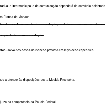
estadual e intermunicipal e de comunicação dependerá de convênio celebrado
Zona Franca de Manaus.
estinadas exclusivamente à reexportação, vedada a remessa das divisas
s, equivalente a uma exportação.
ostos, salvo nos casos de isenção prevista em legislação específica.
ndo a atender às disposições desta Medida Provisória.
juízo da competência da Polícia Federal.