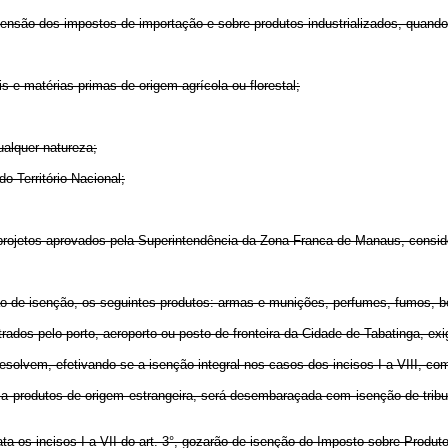
pensão dos impostos de importação e sobre produtos industrializados, quando
is e matérias-primas de origem agrícola ou florestal;
ualquer natureza;
 Território Nacional;
do projetos aprovados pela Superintendência da Zona Franca de Manaus, consid
ão de isenção, os seguintes produtos: armas e munições, perfumes, fumos, be
trados pelo porto, aeroporto ou posto de fronteira da Cidade de Tabatinga, e
resolvem, efetivando-se a isenção integral nos casos dos incisos I a VIII, 
 produtos de origem estrangeira, será desembaraçada com isenção de tribut
ta os incisos I a VII do art. 3°, gozarão de isenção do Imposto sobre Produtos