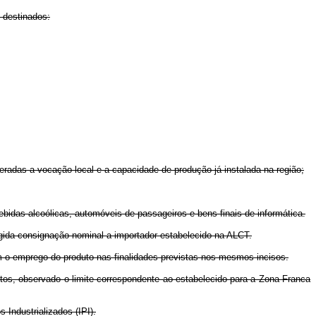
 destinados:
eradas a vocação local e a capacidade de produção já instalada na região;
bidas alcoólicas, automóveis de passageiros e bens finais de informática.
xigida consignação nominal a importador estabelecido na ALCT.
com o emprego do produto nas finalidades previstas nos mesmos incisos.
os, observado o limite correspondente ao estabelecido para a Zona Franca
 Industrializados (IPI).