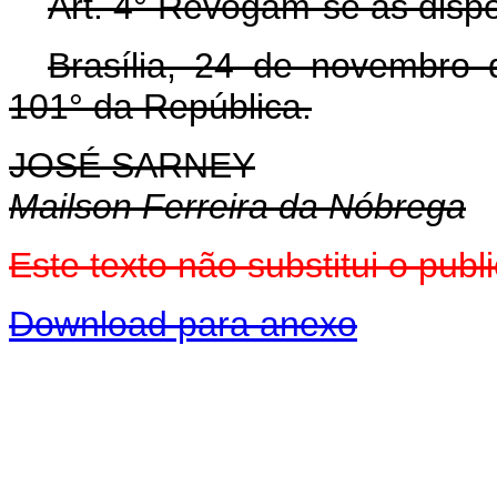
Art. 4° Revogam-se as dispo
Brasília, 24 de novembro
101° da República.
JOSÉ SARNEY
Mailson Ferreira da Nóbrega
Este texto não substitui o pub
Download para anexo