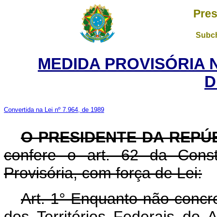
Pres
Subch
MEDIDA PROVISÓRIA 
D
Convertida na Lei nº 7.964, de 1989
O PRESIDENTE DA REPÚ
confere o art. 62 da Const
Provisória, com força de Lei:
Art. 1° Enquanto não concr
dos Territórios Federais do