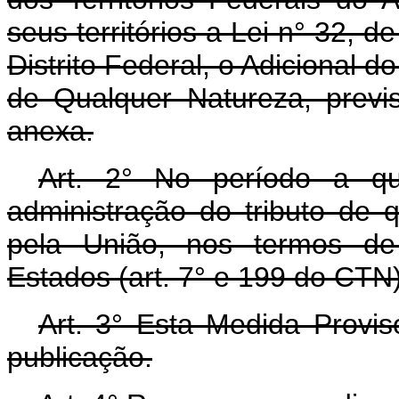
seus territórios a Lei n° 32, d
Distrito Federal, o Adicional 
de Qualquer Natureza, previst
anexa.
Art. 2° No período a qu
administração do tributo de q
pela União, nos termos de
Estados (art. 7° e 199 do CTN)
Art. 3° Esta Medida Provis
publicação.