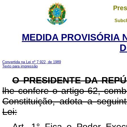
Pres
Subch
MEDIDA PROVISÓRIA 
D
Convertida na Lei nº 7.922, de 1989
Texto para impressão
O PRESIDENTE DA REPÚ
lhe confere o artigo 62, com
Constituição, adota a seguin
Lei:
Art. 1° Fica o Poder Execu