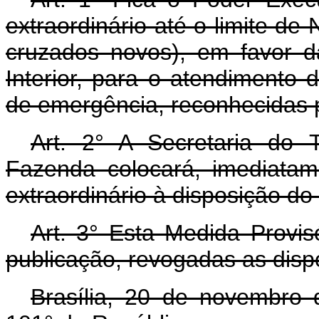
extraordinário até o limite d
cruzados novos), em favor da
Interior, para o atendimento 
de emergência, reconhecidas pe
Art. 2° A Secretaria do 
Fazenda colocará, imediatame
extraordinário à disposição do M
Art. 3° Esta Medida Provis
publicação, revogadas as disp
Brasília, 20 de novembro