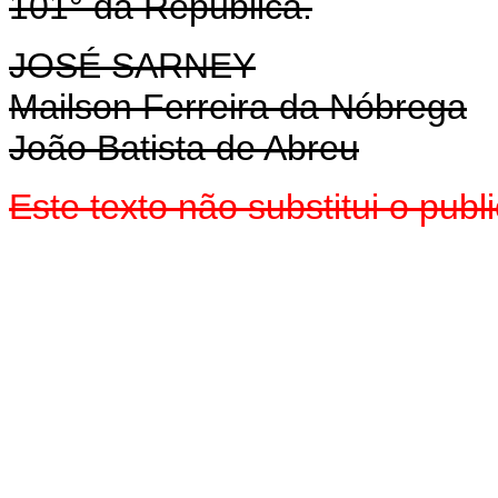
101° da República.
JOSÉ SARNEY
Mailson Ferreira da Nóbrega
João Batista de Abreu
Este texto não substitui o pub