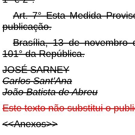
Art. 7° Esta Medida Provis
publicação.
Brasília, 13 de novembro
101° da República.
JOSÉ SARNEY
Carlos Sant'Ana
João Batista de Abreu
Este texto não substitui o pub
<<Anexos>>