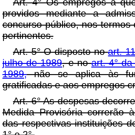
Art. 4° Os empregos a que
providos mediante a admiss
concurso público, nos termos
pertinentes.
Art. 5° O disposto no
art. 1
julho de 1989
, e no
art. 4° d
1989,
não se aplica às fun
gratificadas e aos empregos cr
Art. 6° As despesas decorr
Medida Provisória correrão 
das respectivas instituições d
1° e 2°.