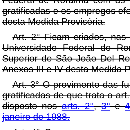
gratificadas e os empregos efe
desta Medida Provisória.
Art. 2° Ficam criados, na
Universidade Federal de R
Superior de São João Del Rei
Anexos III e IV desta Medida P
Art. 3° O provimento das f
gratificadas de que trata o ar
disposto nos
arts. 2°
,
3°
e
4
janeiro de 1988.