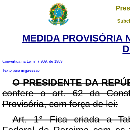
Pres
Subch
MEDIDA PROVISÓRIA 
D
Convertida na Lei nº 7.909, de 1989
Texto para imjpressão
O PRESIDENTE DA REPÚ
confere o art. 62 da Const
Provisória, com força de lei:
Art. 1° Fica criada a T
Federal de Roraima com as 