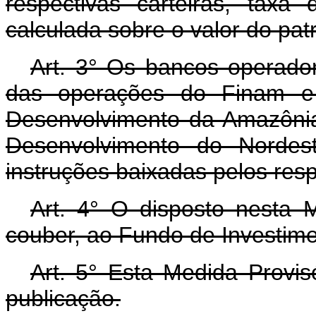
respectivas carteiras, tax
calculada sobre o valor do pat
Art. 3° Os bancos operador
das operações do Finam e 
Desenvolvimento da Amazôni
Desenvolvimento do Norde
instruções baixadas pelos resp
Art. 4° O disposto nesta M
couber, ao Fundo de Investimen
Art. 5° Esta Medida Provis
publicação.