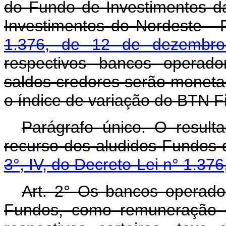
do Fundo de Investimentos 
Investimentos do Nordeste - F
1.376, de 12 de dezembr
respectivos bancos operado
saldos credores serão moneta
o índice de variação do BTN Fi
Parágrafo único. O resulta
recurso dos aludidos Fundos 
3°, IV, do Decreto-Lei n° 1.376
Art. 2° Os bancos operado
Fundos, como remuneração d