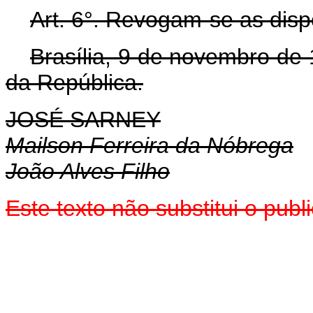
Art. 6°. Revogam-se as disp
Brasília, 9 de novembro de
da República.
JOSÉ SARNEY
Mailson Ferreira da Nóbrega
João Alves Filho
Este texto não substitui o pub