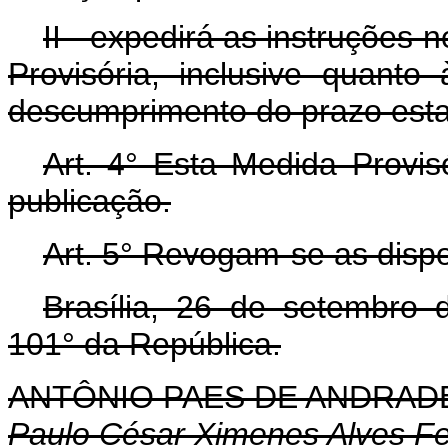
II - expedirá as instruções
Provisória, inclusive quant
descumprimento do prazo estab
Art. 4° Esta Medida Provis
publicação.
Art. 5° Revogam-se as dispo
Brasília, 26 de setembro
101° da República.
ANTÔNIO PAES DE ANDRAD
Paulo César Ximenes Alves Fe