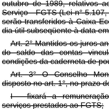
outubro de 1989, relativos
Serviço - FGTS (Lei n° 5.107,
serão transferidos à Caixa 
dia útil subseqüente à data e
Art. 2° Mantidos os juros a
do saldo das contas vincu
condições da caderneta de po
Art. 3° O Conselho Mone
disposto no art. 1°, no prazo de
I - fixará a remuneração
serviços prestados ao FGTS;