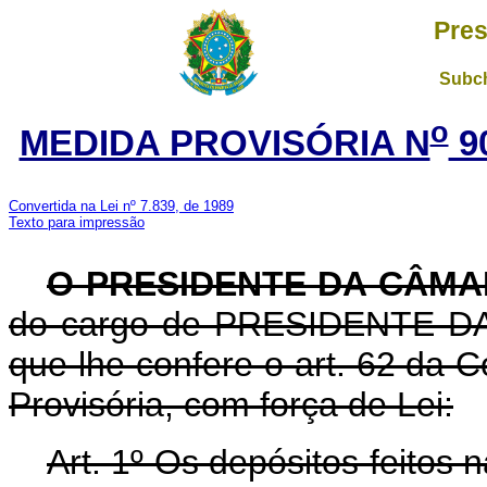
Pres
Subch
o
MEDIDA PROVISÓRIA N
9
Convertida na Lei nº 7.839, de 1989
Texto para impressão
O PRESIDENTE DA CÂM
do cargo de PRESIDENTE DA 
que lhe confere o art. 62 da C
Provisória, com força de Lei:
Art. 1º Os depósitos feitos n