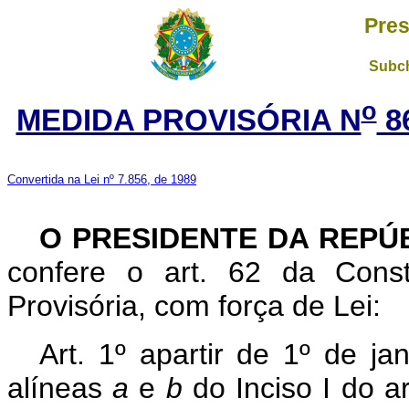
Pres
Subch
o
MEDIDA PROVISÓRIA N
8
Convertida na Lei nº 7.856, de 1989
O PRESIDENTE DA REPÚ
confere o art. 62 da Const
Provisória, com força de Lei:
Art. 1º apartir de 1º de ja
alíneas
a
e
b
do Inciso I do a