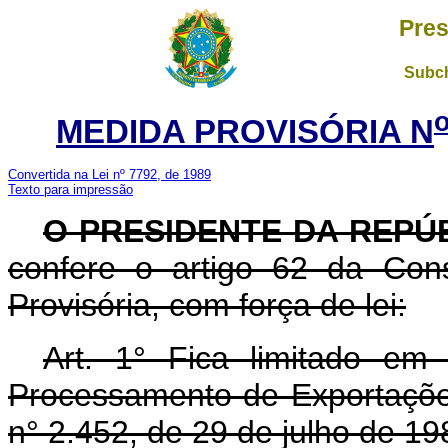
Pres
Subch
MEDIDA PROVISÓRIA N
Convertida na Lei nº 7792, de 1989
Texto para impressão
O PRESIDENTE DA REPÚ
confere o artigo 62 da Cons
Provisória, com força de lei:
Art. 1° Fica limitado e
Processamento de Exportações
n° 2.452, de 29 de julho de 19