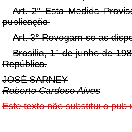
Art. 2° Esta Medida Provis
publicação.
Art. 3° Revogam-se as dispo
Brasília, 1° de junho de 19
República.
JOSÉ SARNEY
Roberto Cardoso Alves
Este texto não substitui o pub