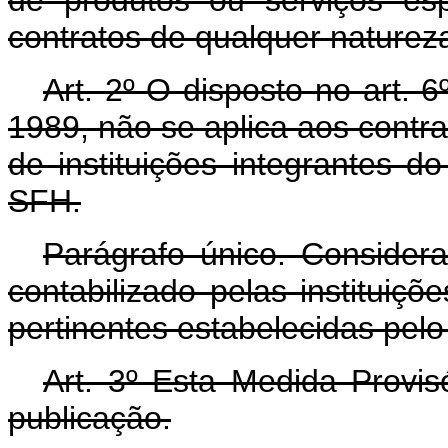
contratos de qualquer naturez
Art. 2º O disposto no art. 
1989, não se aplica aos contra
de instituições integrantes d
SFH.
Parágrafo único. Considera
contabilizado pelas institui
pertinentes estabelecidas pelo
Art. 3º Esta Medida Provis
publicação.