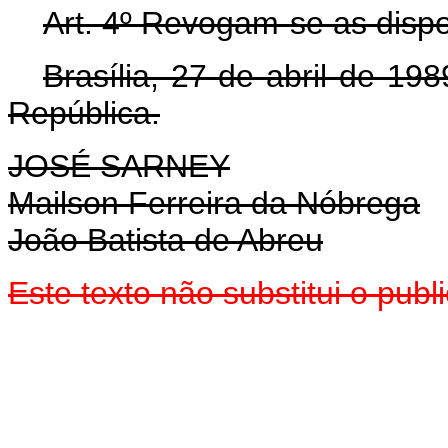
Art. 4º Revogam-se as dispo
Brasília, 27 de abril de 19
República.
JOSÉ SARNEY
Mailson Ferreira da Nóbrega
João Batista de Abreu
Este texto não substitui o pub