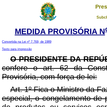
Pres
Subch
MEDIDA PROVISÓRIA N
Convertida na Lei nº 7.769, de 1989
Texto para impressão
O PRESIDENTE DA REPÚ
confere o art. 62 da Const
Provisória, com força de lei:
Art. 1º Fica o Ministro da F
especial, o congelamento de 
de produtos ou serviços espe