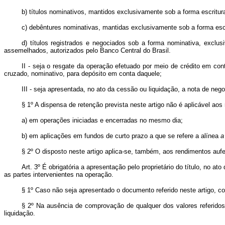
b) títulos nominativos, mantidos exclusivamente sob a forma escritural
c) debêntures nominativas, mantidas exclusivamente sob a forma escri
d) títulos registrados e negociados sob a forma nominativa, exclu
assemelhados, autorizados pelo Banco Central do Brasil.
II - seja o resgate da operação efetuado por meio de crédito em conta
cruzado, nominativo, para depósito em conta daquele;
III - seja apresentada, no ato da cessão ou liquidação, a nota de nego
§ 1º A dispensa de retenção prevista neste artigo não é aplicável aos
a) em operações iniciadas e encerradas no mesmo dia;
b) em aplicações em fundos de curto prazo a que se refere a alínea
a
§ 2º O disposto neste artigo aplica-se, também, aos rendimentos aufe
Art. 3º É obrigatória a apresentação pelo proprietário do título, no a
as partes intervenientes na operação.
§ 1º Caso não seja apresentado o documento referido neste artigo, co
§ 2º Na ausência de comprovação de qualquer dos valores referidos n
liquidação.