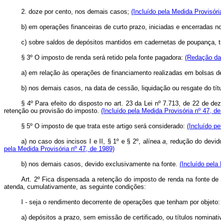
2. doze por cento, nos demais casos;
(Incluído pela Medida Provisóri
b) em operações financeiras de curto prazo, iniciadas e encerradas n
c) sobre saldos de depósitos mantidos em cadernetas de poupança, t
§ 3º O imposto de renda será retido pela fonte pagadora:
(Redação dad
a) em relação às operações de financiamento realizadas em bolsas de
b) nos demais casos, na data de cessão, liquidação ou resgate do tít
§ 4º Para efeito do disposto no art. 23 da Lei nº 7.713, de 22 de d
retenção ou provisão do imposto.
(Incluído pela Medida Provisória nº 47, d
§ 5º O imposto de que trata este artigo será considerado:
(Incluído p
a) no caso dos incisos I e II, § 1º e § 2º, alínea
a
, redução do devid
pela Medida Provisória nº 47, de 1989)
b) nos demais casos, devido exclusivamente na fonte.
(Incluído pela
Art. 2º Fica dispensada a retenção do imposto de renda na fonte de q
atenda, cumulativamente, as seguinte condições:
I - seja o rendimento decorrente de operações que tenham por objeto:
a) depósitos a prazo, sem emissão de certificado, ou títulos nominati