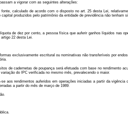
 passam a vigorar com as seguintes alterações:
 fonte, calculado de acordo com o disposto no art. 25 desta Lei, relativam
capital produzidos pelo patrimônio da entidade de previdência não tenham si
íquota de dez por cento, a pessoa física que auferir ganhos líquidos nas op
artigo 22 desta Lei.
s formas exclusivamente escritural ou nominativas não transferíveis por end
ória.
sitos de cadernetas de poupança será efetuada com base no rendimento acum
a variação do IPC verificada no mesmo mês, prevalecendo o maior.
ca-se aos rendimentos auferidos em operações iniciadas a partir da vigência 
erradas a partir do mês de março de 1989.
ção.
blica.