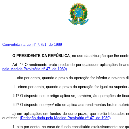
Convertida na Lei nº 7.751, de 1989
O PRESIDENTE DA REPÚBLICA
, no uso da atribuição que lhe conf
Art.
1º O rendimento bruto produzido por quaisquer aplicações finance
pela Medida Provisória nº 47, de 1989)
I - oito por cento, quando o prazo da operação for inferior a noventa d
II - cinco por cento, quando o prazo da operação for igual ou superior
§ 1º O disposto neste artigo aplica-se, também, às operações de fin
§ 2º O disposto no
caput
não se aplica aos rendimentos brutos aufer
a) em aplicações em fundos de curto prazo, que serão tributados no
quotistas:
(Redação dada pela Medida Provisória nº 47, de 1989)
1. oito por cento, no caso de fundo constituído exclusivamente por 