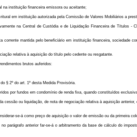
 na instituição financeira emissora ou aceitante;
tural em instituição autorizada pela Comissão de Valores Mobiliários a prest
sivamente na Central de Custódia e de Liquidação Financeira de Títulos -
 corrente mantida pelo beneficiário em instituição financeira, sociedade cor
ciação relativa à aquisição do título pelo cedente ou resgatante.
 rendimentos brutos auferidos:
do § 2º do art. 1º desta Medida Provisória.
ridos por fundos em condomínio de renda fixa, quando constituídos exclusiva
to da cessão ou liquidação, de nota de negociação relativa à aquisição anterio
nsiderar-se-á como preço de aquisição o valor de emissão ou da primeira col
o parágrafo anterior far-se-á o arbitramento da base de cálculo do imposto