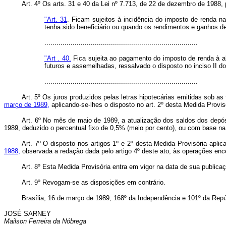
Art. 4º Os arts. 31 e 40 da Lei nº 7.713, de 22 de dezembro de 1988,
"Art. 31
. Ficam sujeitos à incidência do imposto de renda na
tenha sido beneficiário ou quando os rendimentos e ganhos de 
............................................................................
"Art . 40.
Fica sujeita ao pagamento do imposto de renda à al
futuros e assemelhadas, ressalvado o disposto no inciso II do 
............................................................................
Art. 5º Os juros produzidos pelas letras hipotecárias emitidas sob a
março de 1989,
aplicando-se-lhes o disposto no art. 2º desta Medida Provis
Art. 6º No mês de maio de 1989, a atualização dos saldos dos depó
1989, deduzido o percentual fixo de 0,5% (meio por cento), ou com base n
Art. 7º O disposto nos artigos 1º e 2º desta Medida Provisória apli
1988,
observada a redação dada pelo artigo 4º deste ato, às operações enc
Art. 8º Esta Medida Provisória entra em vigor na data de sua publica
Art. 9º Revogam-se as disposições em contrário.
Brasília, 16 de março de 1989; 168º da Independência e 101º da Repú
JOSÉ SARNEY
Mailson Ferreira da Nóbrega