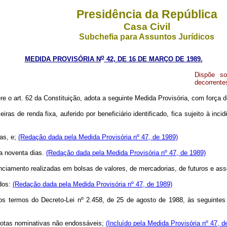
Presidência da República
Casa Civil
Subchefia para Assuntos Jurídicos
o
MEDIDA PROVISÓRIA N
42, DE 16 DE MARÇO DE 1989.
Dispõe so
decorrente
ere o art. 62 da Constituição, adota a seguinte Medida Provisória, com força de
iras de renda fixa, auferido por beneficiário identificado, fica sujeito à in
ias, e;
(Redação dada pela Medida Provisória nº 47, de 1989)
 a noventa dias.
(Redação dada pela Medida Provisória nº 47, de 1989)
anciamento realizadas em bolsas de valores, de mercadorias, de futuros e a
idos:
(Redação dada pela Medida Provisória nº 47, de 1989)
s termos do Decreto-Lei nº 2.458, de 25 de agosto de 1988, às seguintes a
quotas nominativas não endossáveis;
(Incluído pela Medida Provisória nº 47, d