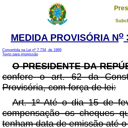
Pres
Subch
o
MEDIDA PROVISÓRIA N
Convertida na Lei nº 7.734, de 1989
Texto para impressão
O PRESIDENTE DA REPÚ
confere o art. 62 da Const
Provisória, com força de lei:
Art. 1º Até o dia 15 de fe
compensação os cheques qu
tenham data de emissão até 