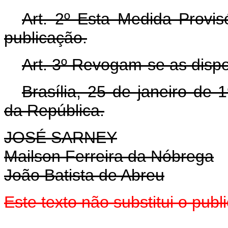
Art. 2º Esta Medida Provis
publicação.
Art. 3º Revogam-se as dispo
Brasília, 25 de janeiro de
da República.
JOSÉ SARNEY
Mailson Ferreira da Nóbrega
João Batista de Abreu
Este texto não substitui o pub