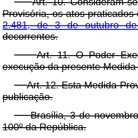
Art. 10. Consideram-se
Provisória, os atos praticados
2.481, de 3 de outubro d
decorrentes.
Art. 11. O Poder Exe
execução da presente Medida 
Art. 12. Esta Medida Pro
publicação.
Brasília, 3 de novembr
100º da República.