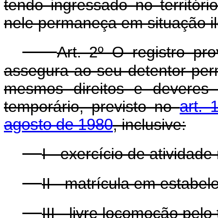
tendo ingressado no territóri
nele permaneça em situação il
Art. 2º O registro pro
assegura ao seu detentor per
mesmos direitos e deveres 
temporário, previsto no
art. 
agosto de 1980
, inclusive:
I - exercício de atividad
II - matrícula em estabel
III - livre locomoção pelo 