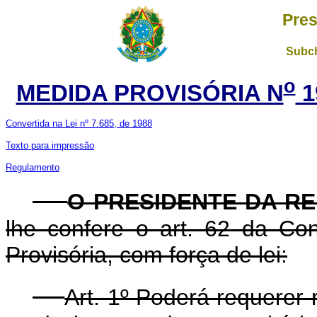
Pres
Subch
o
MEDIDA PROVISÓRIA N
1
Convertida na Lei nº 7.685, de 1988
Texto para impressão
Regulamento
O PRESIDENTE DA R
lhe confere o art. 62 da Con
Provisória, com força de lei:
Art. 1º Poderá requerer r