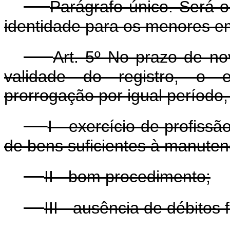
Parágrafo único. Será o
identidade para os menores em
Art. 5º No prazo de no
validade do registro, o e
prorrogação por igual período
I - exercício de profiss
de bens suficientes à manutenç
II - bom procedimento;
III - ausência de débitos 