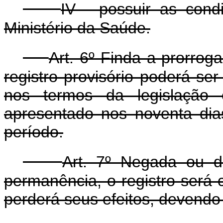
IV - possuir as cond
Ministério da Saúde.
Art. 6º Finda a prorroga
registro provisório poderá se
nos termos da legislação 
apresentado nos noventa dia
período.
Art. 7º Negada ou d
permanência, o registro será 
perderá seus efeitos, devendo 