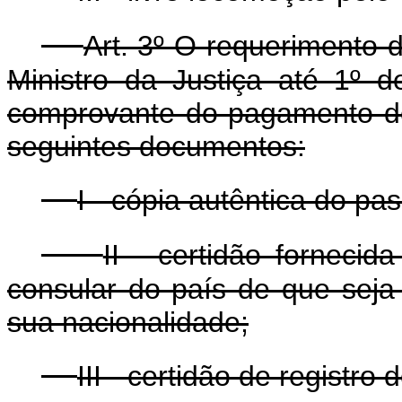
Art. 3º O requerimento de
Ministro da Justiça até 1º d
comprovante do pagamento de
seguintes documentos:
I - cópia autêntica do p
II - certidão fornecid
consular do país de que seja 
sua nacionalidade;
III - certidão de registr