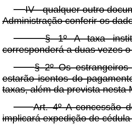
IV - qualquer outro docu
Administração conferir os dado
§ 1º A taxa insti
corresponderá a duas vezes o 
§ 2º Os estrangeiros 
estarão isentos do pagament
taxas, além da prevista nesta 
Art. 4º A concessão de
implicará expedição de cédula 