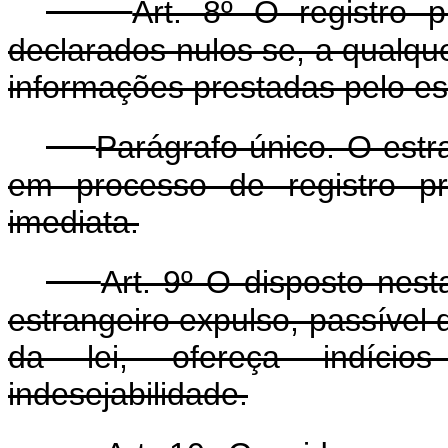
Art. 8º O registro 
declarados nulos se, a qualque
informações prestadas pelo es
Parágrafo único. O estr
em processo de registro pro
imediata.
Art. 9º O disposto nest
estrangeiro expulso, passível
da lei, ofereça indício
indesejabilidade.