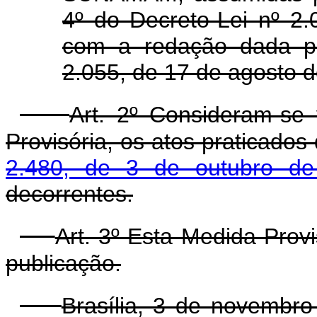
4º do Decreto-Lei nº 2
com a redação dada pe
2.055, de 17 de agosto d
Art. 2º Consideram-se 
Provisória, os atos praticados
2.480, de 3 de outubro d
decorrentes.
Art. 3º Esta Medida Prov
publicação.
Brasília, 3 de novembr