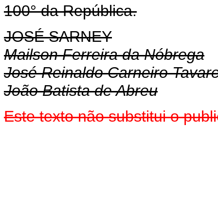
100° da República.
JOSÉ SARNEY
Mailson Ferreira da Nóbrega
José Reinaldo Carneiro Tavar
João Batista de Abreu
Este texto não substitui o pu