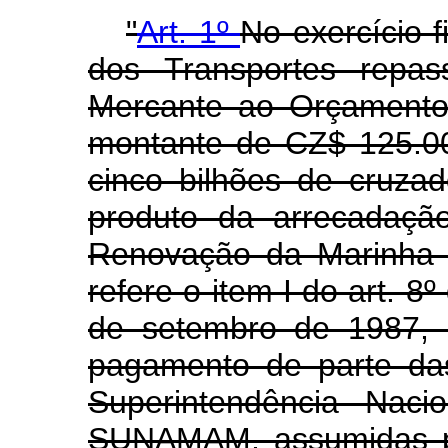
"
Art. 1º
No exercício f
dos Transportes repa
Mercante ao Orçamento
montante de CZ$ 125.00
cinco bilhões de cruzad
produto da arrecadaçã
Renovação da Marinha
refere o item I do art. 8
de setembro de 1987, 
pagamento de parte das
Superintendência Naci
SUNAMAM, assumidas pe