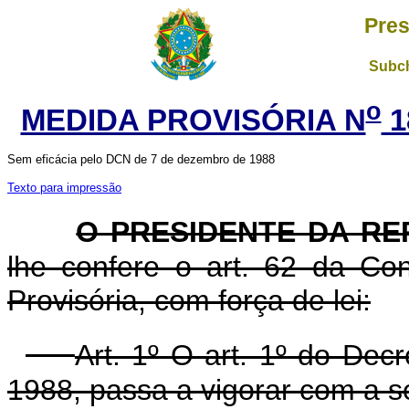
Pres
Subch
o
MEDIDA PROVISÓRIA N
1
Sem eficácia pelo DCN de 7 de dezembro de 1988
Texto para impressão
O PRESIDENTE DA RE
lhe confere o art. 62 da Con
Provisória, com força de lei:
Art. 1º O art. 1º do Dec
1988, passa a vigorar com a s