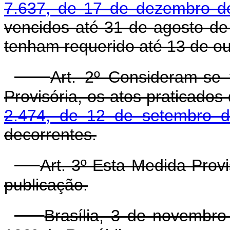
7.637, de 17 de dezembro d
vencidos até 31 de agosto de
tenham requerido até 13 de ou
Art. 2º Consideram-se 
Provisória, os atos praticados
2.474, de 12 de setembro 
decorrentes.
Art. 3º Esta Medida Prov
publicação.
Brasília, 3 de novembr