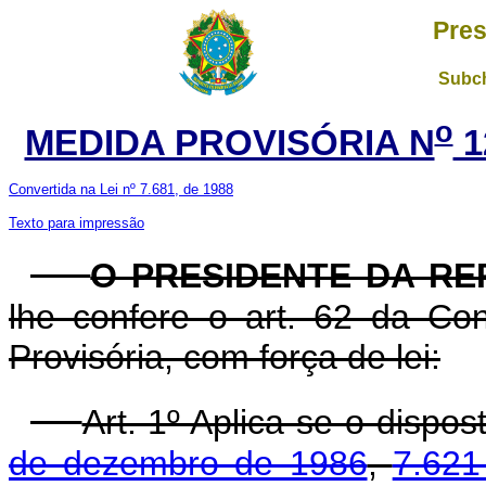
Pres
Subch
o
MEDIDA PROVISÓRIA N
1
Convertida na Lei nº 7.681, de 1988
Texto para impressão
O PRESIDENTE DA RE
lhe confere o art. 62 da Con
Provisória, com força de lei:
Art. 1º Aplica-se o dispo
de dezembro de 1986
,
7.621