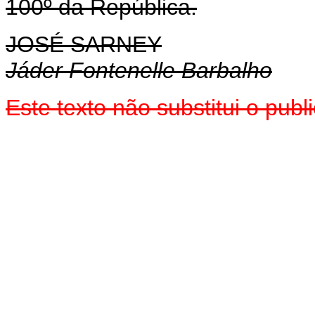
100º da República.
JOSÉ SARNEY
Jáder Fontenelle Barbalho
Este texto não substitui o pu