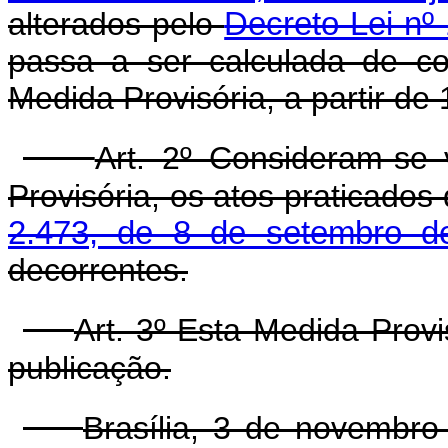
alterados pelo
Decreto-Lei nº
passa a ser calculada de c
Medida Provisória, a partir de 
Art. 2º Consideram-se 
Provisória, os atos praticados
2.473, de 8 de setembro d
decorrentes.
Art. 3º Esta Medida Prov
publicação.
Brasília, 3 de novembr