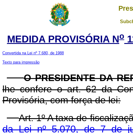
Pres
Subch
o
MEDIDA PROVISÓRIA N
1
Convertida na Lei nº 7.680, de 1988
Texto para impressão
O PRESIDENTE DA RE
lhe confere o art. 62 da Con
Provisória, com força de lei:
Art. 1º A taxa de fiscaliza
da Lei nº 5.070, de 7 de j