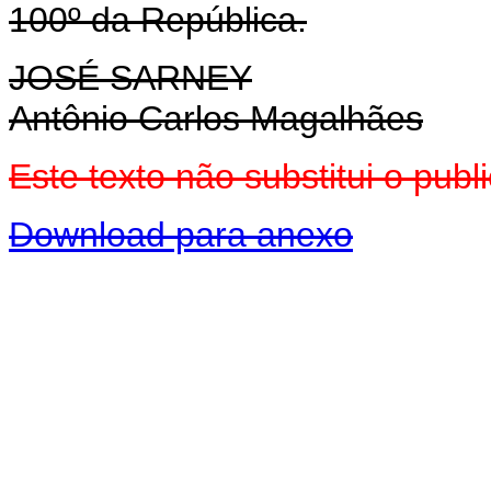
100º da República.
JOSÉ SARNEY
Antônio Carlos Magalhães
Este texto não substitui o pu
Download para anexo