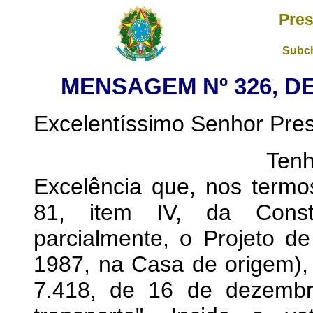
Pres
Subch
MENSAGEM Nº 326, DE
Excelentíssimo Senhor Pre
Tenho a honra d
Excelência que, nos termos
81, item IV, da Constit
parcialmente, o Projeto d
1987, na Casa de origem), q
7.418, de 16 de dezembro